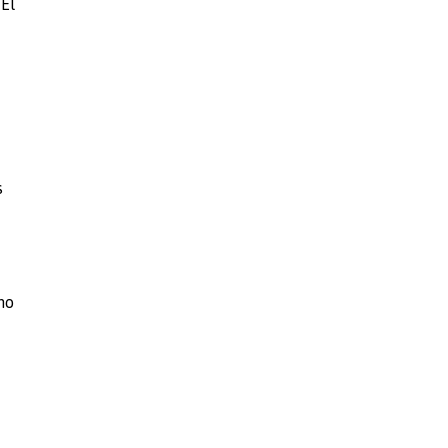
 El
s
mo