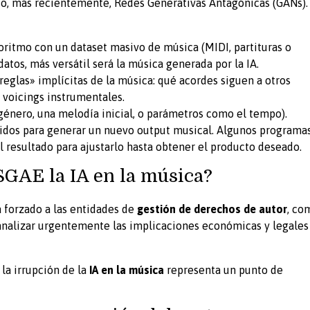
o, más recientemente, Redes Generativas Antagónicas (GANs).
oritmo con un dataset masivo de música (MIDI, partituras o
atos, más versátil será la música generada por la IA.
reglas» implícitas de la música: qué acordes siguen a otros
 voicings instrumentales.
género, una melodía inicial, o parámetros como el tempo).
didos para generar un nuevo output musical. Algunos programa
l resultado para ajustarlo hasta obtener el producto deseado.
SGAE la IA en la música?
a forzado a las entidades de
gestión de derechos de autor
, co
 analizar urgentemente las implicaciones económicas y legales
, la irrupción de la
IA en la música
representa un punto de