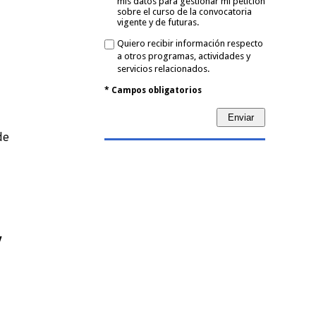
mis datos para gestionar mi petición
sobre el curso de la convocatoria
vigente y de futuras.
Quiero recibir información respecto
a otros programas, actividades y
servicios relacionados.
* Campos obligatorios
Enviar
de
y