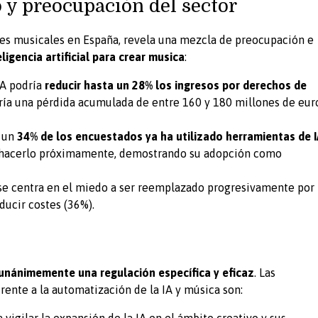
y preocupación del sector
ores musicales en España, revela una mezcla de preocupación e
eligencia artificial para crear musica
:
IA podría
reducir hasta un 28% los ingresos por derechos de
ría una pérdida acumulada de entre 160 y 180 millones de eur
, un
34% de los encuestados ya ha utilizado
herramientas de I
 hacerlo próximamente, demostrando su adopción como
se centra en el miedo a ser reemplazado progresivamente por 
ducir costes (36%).
 unánimemente una regulación específica y eficaz
. Las
rente a la automatización de la IA y música son:
vigilar la expansión de la IA en el ámbito creativo y sus