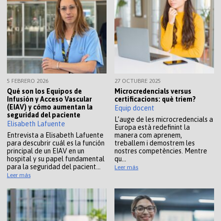
5 FEBRERO 2026
27 OCTUBRE 2025
Qué son los Equipos de
Microcredencials versus
Infusión y Acceso Vascular
certificacions: què triem?
(EIAV) y cómo aumentan la
Equip docent
seguridad del paciente
L’auge de les microcredencials a
Elisabeth Lafuente
Europa està redefinint la
Entrevista a Elisabeth Lafuente
manera com aprenem,
para descubrir cuál es la función
treballem i demostrem les
principal de un EIAV en un
nostres competències. Mentre
hospital y su papel fundamental
qu…
para la seguridad del pacient…
Leer más
Leer más