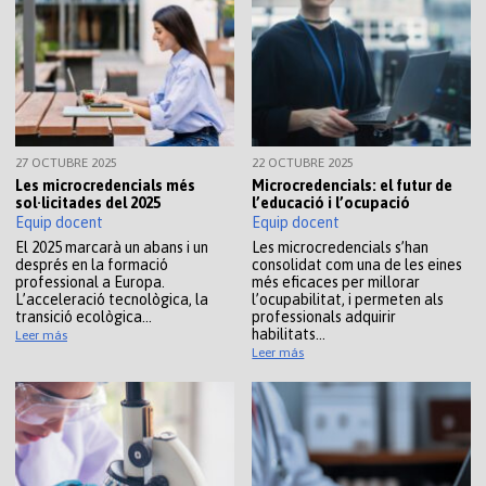
27 OCTUBRE 2025
22 OCTUBRE 2025
Les microcredencials més
Microcredencials: el futur de
sol·licitades del 2025
l’educació i l’ocupació
Equip docent
Equip docent
El 2025 marcarà un abans i un
Les microcredencials s’han
després en la formació
consolidat com una de les eines
professional a Europa.
més eficaces per millorar
L’acceleració tecnològica, la
l’ocupabilitat, i permeten als
transició ecològica…
professionals adquirir
habilitats…
Leer más
Leer más