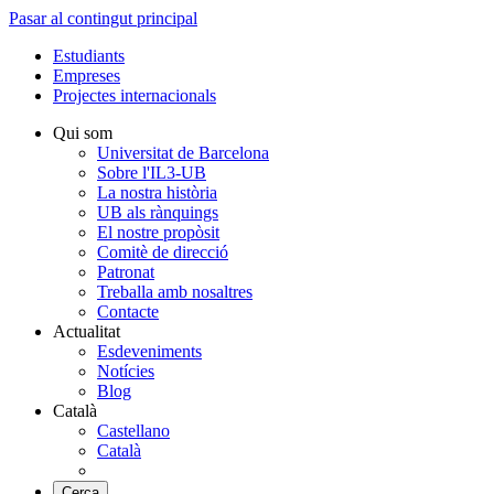
Pasar al contingut principal
Estudiants
Empreses
Projectes internacionals
Qui som
Universitat de Barcelona
Sobre l'IL3-UB
La nostra història
UB als rànquings
El nostre propòsit
Comitè de direcció
Patronat
Treballa amb nosaltres
Contacte
Actualitat
Esdeveniments
Notícies
Blog
Català
Castellano
Català
Cerca