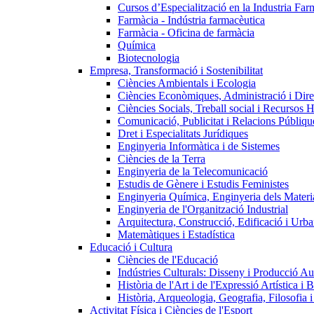
Cursos d’Especialització en la Industria Far
Farmàcia - Indústria farmacèutica
Farmàcia - Oficina de farmàcia
Química
Biotecnologia
Empresa, Transformació i Sostenibilitat
Ciències Ambientals i Ecologia
Ciències Econòmiques, Administració i Dir
Ciències Socials, Treball social i Recursos 
Comunicació, Publicitat i Relacions Públiqu
Dret i Especialitats Jurídiques
Enginyeria Informàtica i de Sistemes
Ciències de la Terra
Enginyeria de la Telecomunicació
Estudis de Gènere i Estudis Feministes
Enginyeria Química, Enginyeria dels Materia
Enginyeria de l'Organització Industrial
Arquitectura, Construcció, Edificació i Urba
Matemàtiques i Estadística
Educació i Cultura
Ciències de l'Educació
Indústries Culturals: Disseny i Producció Au
Història de l'Art i de l'Expressió Artística i B
Història, Arqueologia, Geografia, Filosofia 
Activitat Física i Ciències de l'Esport