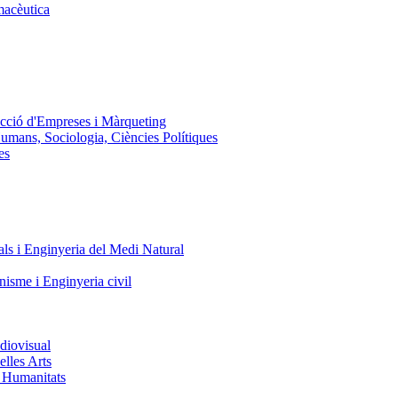
macèutica
ecció d'Empreses i Màrqueting
Humans, Sociologia, Ciències Polítiques
es
ls i Enginyeria del Medi Natural
nisme i Enginyeria civil
diovisual
elles Arts
i Humanitats