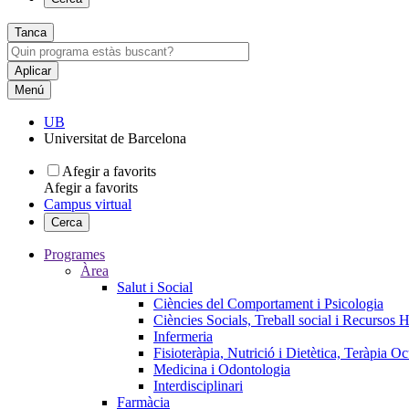
Tanca
Menú
UB
Universitat de Barcelona
Afegir a favorits
Afegir a favorits
Campus virtual
Cerca
Programes
Àrea
Salut i Social
Ciències del Comportament i Psicologia
Ciències Socials, Treball social i Recursos 
Infermeria
Fisioteràpia, Nutrició i Dietètica, Teràpia O
Medicina i Odontologia
Interdisciplinari
Farmàcia