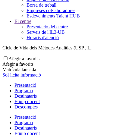
Borsa de treball
Empreses col·laboradores
Esdeveniments Talent HUB
El centre
Presentació del centre
Serveis de l'IL3-UB
Horaris d'atenció
Cicle de Vida dels Mètodes Analítics (USP , I...
Afegir a favorits
Afegir a favorits
Matrícula tancada
Sol·licita informació
Presentació
Programa
Destinataris
Equip docent
Descomptes
Presentació
Programa
Destinataris
Equip docent