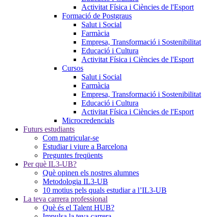
Activitat Física i Ciències de l'Esport
Formació de Postgraus
Salut i Social
Farmàcia
Empresa, Transformació i Sostenibilitat
Educació i Cultura
Activitat Física i Ciències de l'Esport
Cursos
Salut i Social
Farmàcia
Empresa, Transformació i Sostenibilitat
Educació i Cultura
Activitat Física i Ciències de l'Esport
Microcredencials
Futurs estudiants
Com matricular-se
Estudiar i viure a Barcelona
Preguntes freqüents
Per què IL3-UB?
Què opinen els nostres alumnes
Metodologia IL3-UB
10 motius pels quals estudiar a l’IL3-UB
La teva carrera professional
Què és el Talent HUB?
Impulsa la teva carrera