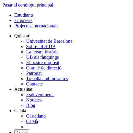
Pasar al contingut principal
Estudiants
Empreses
Projectes internacionals
Qui som
Universitat de Barcelona
Sobre l'IL3-UB
La nostra història
UB als rànquings
El nostre propòsit
Comitè de direcció
Patronat
Treballa amb nosaltres
Contacte
Actualitat
Esdeveniments
Notícies
Blog
Català
Castellano
Català
Cerca