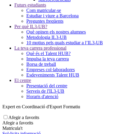
Futurs estudiants
Com matricular-se
Estudiar i viure a Barcelona
Preguntes freqüents
Per què IL3-UB?
Què opinen els nostres alumnes
Metodologia IL3-UB
10 motius pels quals estudiar a l’IL3-UB
La teva carrera professional
Què és el Talent HUB?
Impulsa la teva carrera
Borsa de treball
Empreses col·laboradores
Esdeveniments Talent HUB
El centre
Presentació del centre
Serveis de l'IL3-UB
Horaris d'atenció
Expert en Coordinació d'Esport Formatiu
Afegir a favorits
Afegir a favorits
Matricula't
Sol·licita informació