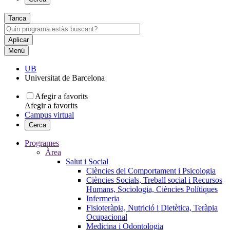
Tanca
Menú
UB
Universitat de Barcelona
Afegir a favorits
Afegir a favorits
Campus virtual
Cerca
Programes
Àrea
Salut i Social
Ciències del Comportament i Psicologia
Ciències Socials, Treball social i Recursos
Humans, Sociologia, Ciències Polítiques
Infermeria
Fisioteràpia, Nutrició i Dietètica, Teràpia
Ocupacional
Medicina i Odontologia