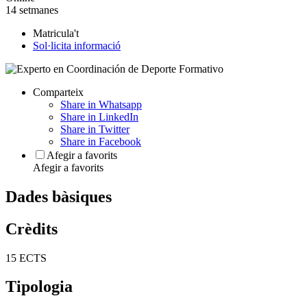
14 setmanes
Matricula't
Sol·licita informació
Comparteix
Share in Whatsapp
Share in LinkedIn
Share in Twitter
Share in Facebook
Afegir a favorits
Afegir a favorits
Dades bàsiques
Crèdits
15 ECTS
Tipologia