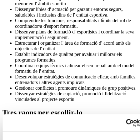
menor en l' àmbit esportiu.
Dissenyar línies d' actuació per garantir entorns segurs,
saludables i inclusius dins de l' entitat esportiva.
Comprendre les funcions, responsabilitats i límits del rol de
coordinador/a d'esport formatiu.
Dissenyar plans de formació d' esportistes i coordinar la seva
implementació i seguiment.
Estructurar i organitzar l' àrea de formació d' acord amb els
objectius de l' entitat.
Establir indicadors de qualitat per avaluar i millorar els
programes formatius.
Coordinar equips tècnics i alinear el seu treball amb el model
formatiu de l' entitat.
Desenvolupar estratègies de comunicació eficaç amb famílies,
entrenadors i altres agents implicats.
Gestionar conflictes i promoure dinàmiques de grup positives.
Dissenyar estratègies de captació, promoció i fidelització
vinculades al projecte esportiu.
Tres raons per escollir-lo
Especialització en esport formatiu:
Formació específica per
coordinar projectes d'esport base, amb focus en clubs,
federacions, escoles esportives i entitats municipals.