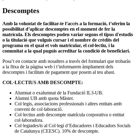
Descomptes
Amb la voluntat de facilitar-te l’accés a la formació, t’oferim la
possibilitat d’aplicar descomptes en el moment de fer la
matrícula. Els descomptes poden variar segons el tipus d'estudis
o la titulació que vulguis cursar i el nombre de crèdits del
programa en el qual et vols matricular, el col·lectiu, i la
comunitat a la qual puguis acreditar la condició de beneficiari.
Posa’t en contacte amb nosaltres a través del formulari que trobaràs
a la fitxa de la pàgina web i t’informarem àmpliament dels
descomptes i facilitats de pagament que posem al teu abast.
COL·LECTIUS AMB DESCOMPTE:
Alumnat o exalumnat de la Fundació IL3-UB.
Alumni UB amb quota Màster.
Col·legis, associacions professionals i altres entitats amb
conveni de col·laboració.
Col·lectius amb descompte matrícula corporativa o entitat
col·laboradora.
Col·legiades/ts al Col·legi d’Educadores i Educadors Socials
de Catalunya (CEESC). 10% de descompte.