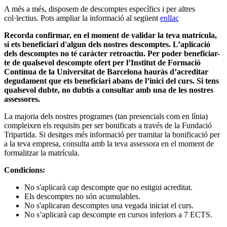
A més a més, disposem de descomptes específics i per altres
col·lectius. Pots ampliar la informació al següent
enllaç
Recorda confirmar, en el moment de validar la teva matrícula,
si ets beneficiari d'algun dels nostres descomptes. L’aplicació
dels descomptes no té caràcter retroactiu. Per poder beneficiar-
te de qualsevol descompte ofert per l’Institut de Formació
Contínua de la Universitat de Barcelona hauràs d’acreditar
degudament que ets beneficiari abans de l’inici del curs. Si tens
qualsevol dubte, no dubtis a consultar amb una de les nostres
assessores.
La majoria dels nostres programes (tan presencials com en línia)
compleixen els requisits per ser bonificats a través de la Fundació
Tripartida. Si desitges més informació per tramitar la bonificació per
a la teva empresa, consulta amb la teva assessora en el moment de
formalitzar la matrícula.
Condicions:
No s'aplicarà cap descompte que no estigui acreditat.
Els descomptes no són acumulables.
No s'aplicaran descomptes una vegada iniciat el curs.
No s’aplicarà cap descompte en cursos inferiors a 7 ECTS.