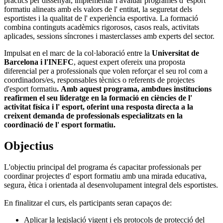
pràctics per dissenyar, implementar i avaluar programes d' esport
formatiu alineats amb els valors de l' entitat, la seguretat dels
esportistes i la qualitat de l' experiència esportiva. La formació
combina continguts acadèmics rigorosos, casos reals, activitats
aplicades, sessions síncrones i masterclasses amb experts del sector.
Impulsat en el marc de la col·laboració entre la
Universitat de
Barcelona i l'INEFC
, aquest expert ofereix una proposta
diferencial per a professionals que volen reforçar el seu rol com a
coordinadors/es, responsables tècnics o referents de projectes
d'esport formatiu
. Amb aquest programa, ambdues institucions
reafirmen el seu lideratge en la formació en ciències de l'
activitat física i l' esport, oferint una resposta directa a la
creixent demanda de professionals especialitzats en la
coordinació de l' esport formatiu.
Objectius
L'objectiu principal del programa és capacitar professionals per
coordinar projectes d' esport formatiu amb una mirada educativa,
segura, ètica i orientada al desenvolupament integral dels esportistes.
En finalitzar el curs, els participants seran capaços de:
Aplicar la legislació vigent i els protocols de protecció del