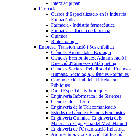
Interdisciplinari
Farmàcia
Cursos d’Especialització en la Industria
Farmacèutica
Farmàcia - Indústria farmacèutica
Farmàcia - Oficina de farmàcia
Química
Biotecnologia
Empresa, Transformació i Sostenibilitat
Ciències Ambientals i Ecologia
Ciències Econòmiques, Administració i
Direcció d'Empreses i Màrqueting
Ciències Socials, Treball social i Recursos
Humans, Sociologia, Ciències Polítiques
Comunicació, Publicitat i Relacions
Públiques
Dret i Especialitats Jurídiques
Enginyeria Informàtica i de Sistemes
Ciències de la Terra
Enginyeria de la Telecomunicació
Estudis de Gènere i Estudis Feministes
Enginyeria Química, Enginyeria dels
Materials i Enginyeria del Medi Natural
Enginyeria de l'Organització Industrial
Arquitectura, Construcció, Edificació i