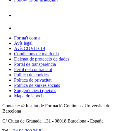
Forma't com a
Avís legal
Avís COVID-19
Condicions de matrícula
Delegat de protecció de dades
Portal de transparència
Perfil del contractant
Política de cookies
Política de privacitat
Política de xarxes socials
Suggerències i queixes
Mapa de la web
Contacte: © Institut de Formació Contínua - Universitat de
Barcelona
C/ Ciutat de Granada, 131 -
08018
Barcelona - España
Tel.
+34 93 309 36 54