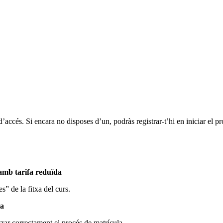
d’accés. Si encara no disposes d’un, podràs registrar-t’hi en iniciar el p
 amb tarifa reduïda
s” de la fitxa del curs.
la
tzar correctament el procés de matrícula.