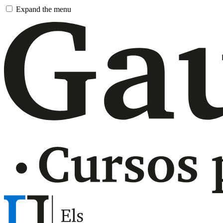
Pasar
Expand the menu
al
contingut
principal