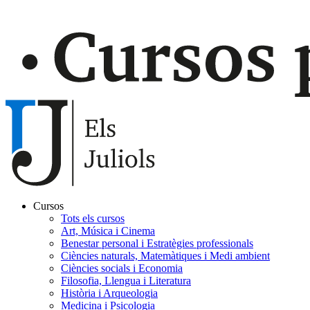
Cursos
Tots els cursos
Navegación
Art, Música i Cinema
principal
Benestar personal i Estratègies professionals
Ciències naturals, Matemàtiques i Medi ambient
Gaudir
Ciències socials i Economia
Filosofia, Llengua i Literatura
Història i Arqueologia
Medicina i Psicologia