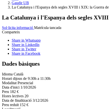
Gaudir UB
La Catalunya i l'Espanya dels segles XVIII i XIX: la Guerra de 
La Catalunya i l'Espanya dels segles XVIII 
Sol·licita informació
Matrícula tancada
Comparteix
Share in Whatsapp
Share in LinkedIn
Share in Twitter
Share in Facebook
Dades bàsiques
Idioma
Català
Horari
dijous de 9:30h a 11:30h
Modalitat
Presencial
Data d'inici
1/10/2026
Preu
182 €
Hores lectives
20
Data de finalització
3/12/2026
Preu reduït
152 €