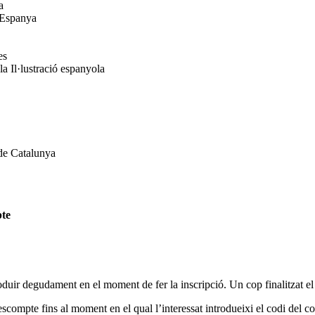
a
a Espanya
es
la Il·lustració espanyola
 de Catalunya
pte
oduir degudament en el moment de fer la inscripció. Un cop finalitzat el
escompte fins al moment en el qual l’interessat introdueixi el codi del col