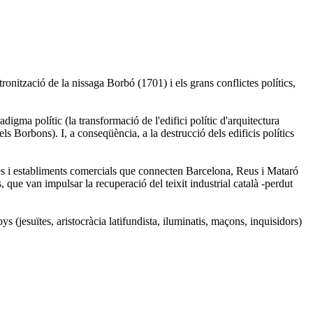
onització de la nissaga Borbó (1701) i els grans conflictes polítics,
igma polític (la transformació de l'edifici polític d'arquitectura
els Borbons). I, a conseqüència, a la destrucció dels edificis polítics
es i establiments comercials que connecten Barcelona, Reus i Mataró
que van impulsar la recuperació del teixit industrial català -perdut
s (jesuïtes, aristocràcia latifundista, iluminatis, maçons, inquisidors)