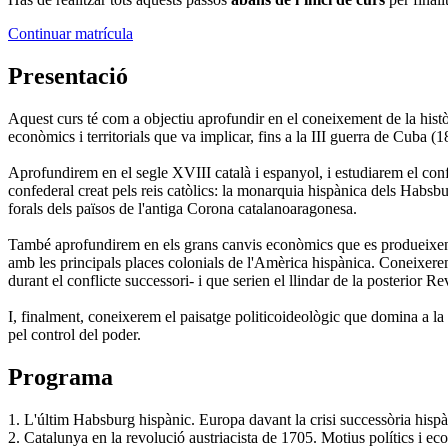
Continuar matrícula
Presentació
Aquest curs té com a objectiu aprofundir en el coneixement de la històr
econòmics i territorials que va implicar, fins a la III guerra de Cuba (
Aprofundirem en el segle XVIII català i espanyol, i estudiarem el confli
confederal creat pels reis catòlics: la monarquia hispànica dels Habsburg
forals dels països de l'antiga Corona catalanoaragonesa.
També aprofundirem en els grans canvis econòmics que es produeixen e
amb les principals places colonials de l'Amèrica hispànica. Coneixerem 
durant el conflicte successori- i que serien el llindar de la posterior Re
I, finalment, coneixerem el paisatge politicoideològic que domina a la co
pel control del poder.
Programa
1. L'últim Habsburg hispànic. Europa davant la crisi successòria hisp
2. Catalunya en la revolució austriacista de 1705. Motius polítics i e