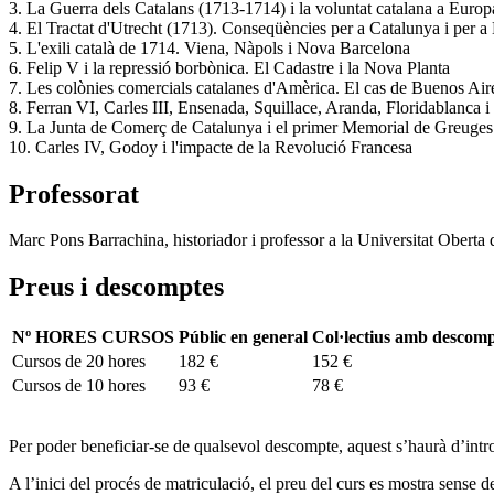
3. La Guerra dels Catalans (1713-1714) i la voluntat catalana a Europ
4. El Tractat d'Utrecht (1713). Conseqüències per a Catalunya i per 
5. L'exili català de 1714. Viena, Nàpols i Nova Barcelona
6. Felip V i la repressió borbònica. El Cadastre i la Nova Planta
7. Les colònies comercials catalanes d'Amèrica. El cas de Buenos Air
8. Ferran VI, Carles III, Ensenada, Squillace, Aranda, Floridablanca i 
9. La Junta de Comerç de Catalunya i el primer Memorial de Greuges
10. Carles IV, Godoy i l'impacte de la Revolució Francesa
Professorat
Marc Pons Barrachina, historiador i professor a la Universitat Oberta
Preus i descomptes
Nº HORES CURSOS
Públic en general
Col·lectius amb descom
Cursos de 20 hores
182 €
152 €
Cursos de 10 hores
93 €
78 €
Per poder beneficiar-se de qualsevol descompte, aquest s’haurà d’intr
A l’inici del procés de matriculació, el preu del curs es mostra sense d