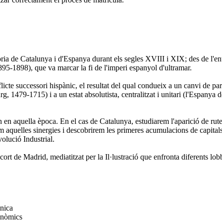
ia de Catalunya i d'Espanya durant els segles XVIII i XIX; des de l'entr
1895-1898), que va marcar la fi de l'imperi espanyol d'ultramar.
cte successori hispànic, el resultat del qual condueix a un canvi de parad
, 1479-1715) i a un estat absolutista, centralitzat i unitari (l'Espanya d
n aquella època. En el cas de Catalunya, estudiarem l'aparició de rut
aquelles sinergies i descobrirem les primeres acumulacions de capitals, 
volució Industrial.
rt de Madrid, mediatitzat per la Il·lustració que enfronta diferents lobby
ànica
conòmics