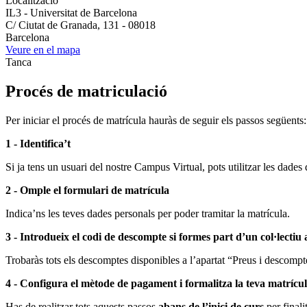
Localització
IL3 - Universitat de Barcelona
C/ Ciutat de Granada, 131 - 08018
Barcelona
Veure en el mapa
Tanca
Procés de matriculació
Per iniciar el procés de matrícula hauràs de seguir els passos següents:
1 - Identifica’t
Si ja tens un usuari del nostre Campus Virtual, pots utilitzar les dades 
2 - Omple el formulari de matrícula
Indica’ns les teves dades personals per poder tramitar la matrícula.
3 - Introdueix el codi de descompte si formes part d’un col·lectiu
Trobaràs tots els descomptes disponibles a l’apartat “Preus i descompte
4 - Configura el mètode de pagament i formalitza la teva matrícu
Has de realitzar tots aquests passos
abans de l’inici de curs
per finali