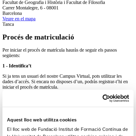
Facultat de Geografia i Història i Facultat de Filosofia
Carrer Montalegre, 6 - 08001
Barcelona
Veure en el mapa
Tanca
Procés de matriculació
Per iniciar el procés de matrícula hauràs de seguir els passos
següents:
1 - Identifica’t
Si ja tens un usuari del nostre Campus Virtual, pots utilitzar les
dades d’accés. Si encara no disposes d’un, podràs registrar-t’hi en
iniciar el procés de matrícula.
2 - Omple el formulari de matrícula
Indica’ns les teves dades personals per poder tramitar la matrícula.
3 - Introdueix el codi de descompte si formes part d’un col·lectiu
Aquest lloc web utilitza cookies
amb tarifa reduïda
El lloc web de Fundació Institut de Formació Contínua de
Trobaràs tots els descomptes disponibles a l’apartat “Preus i