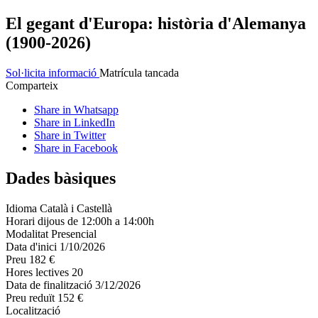
El gegant d'Europa: història d'Alemanya
(1900-2026)
Sol·licita informació
Matrícula tancada
Comparteix
Share in Whatsapp
Share in LinkedIn
Share in Twitter
Share in Facebook
Dades bàsiques
Idioma
Català i Castellà
Horari
dijous de 12:00h a 14:00h
Modalitat
Presencial
Data d'inici
1/10/2026
Preu
182 €
Hores lectives
20
Data de finalització
3/12/2026
Preu reduït
152 €
Localització