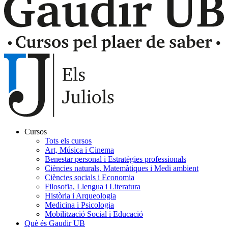
Cursos
Tots els cursos
Navegación
Art, Música i Cinema
principal
Benestar personal i Estratègies professionals
Ciències naturals, Matemàtiques i Medi ambient
Gaudir
Ciències socials i Economia
Filosofia, Llengua i Literatura
Història i Arqueologia
Medicina i Psicologia
Mobilització Social i Educació
Què és Gaudir UB