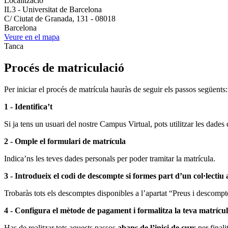
Localització
IL3 - Universitat de Barcelona
C/ Ciutat de Granada, 131 - 08018
Barcelona
Veure en el mapa
Tanca
Procés de matriculació
Per iniciar el procés de matrícula hauràs de seguir els passos següents:
1 - Identifica’t
Si ja tens un usuari del nostre Campus Virtual, pots utilitzar les dades 
2 - Omple el formulari de matrícula
Indica’ns les teves dades personals per poder tramitar la matrícula.
3 - Introdueix el codi de descompte si formes part d’un col·lectiu
Trobaràs tots els descomptes disponibles a l’apartat “Preus i descompte
4 - Configura el mètode de pagament i formalitza la teva matrícu
Has de realitzar tots aquests passos
abans de l’inici de curs
per finali