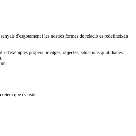
senyals d'esgotament i les nostres formes de relació es redefineixen
rtir d'exemples propers -imatges, objectes, situacions quotidianes-
a.
vim.
 creiem que és realc