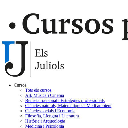
Cursos
Tots els cursos
Navegación
Art, Música i Cinema
principal
Benestar personal i Estratègies professionals
Ciències naturals, Matemàtiques i Medi ambient
Gaudir
Ciències socials i Economia
Filosofia, Llengua i Literatura
Història i Arqueologia
Medicina i Psicologia