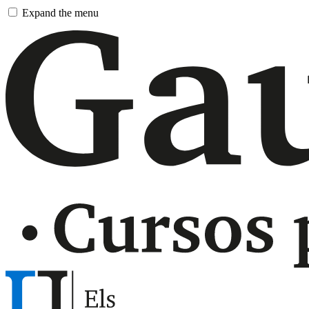
Pasar
Expand the menu
al
contingut
principal