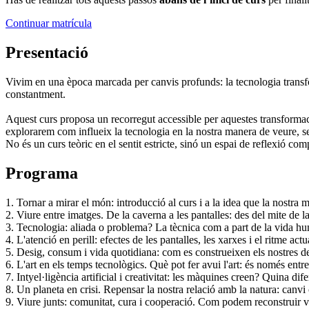
Continuar matrícula
Presentació
Vivim en una època marcada per canvis profunds: la tecnologia transfor
constantment.
Aquest curs proposa un recorregut accessible per aquestes transformacio
explorarem com influeix la tecnologia en la nostra manera de veure, sent
No és un curs teòric en el sentit estricte, sinó un espai de reflexió 
Programa
1. Tornar a mirar el món: introducció al curs i a la idea que la nostra
2. Viure entre imatges. De la caverna a les pantalles: des del mite de l
3. Tecnologia: aliada o problema? La tècnica com a part de la vida hum
4. L'atenció en perill: efectes de les pantalles, les xarxes i el ritme ac
5. Desig, consum i vida quotidiana: com es construeixen els nostres de
6. L'art en els temps tecnològics. Què pot fer avui l'art: és només en
7. Intyel·ligència artificial i creativitat: les màquines creen? Quina dif
8. Un planeta en crisi. Repensar la nostra relació amb la natura: canvi
9. Viure junts: comunitat, cura i cooperació. Com podem reconstruir vi