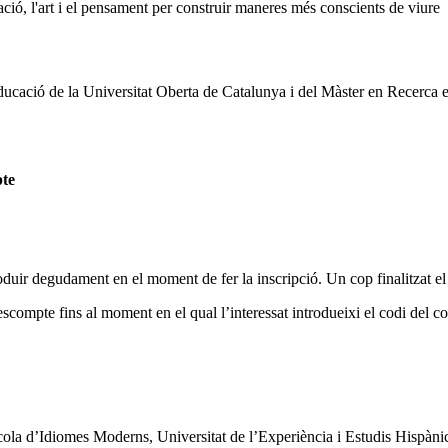
ació, l'art i el pensament per construir maneres més conscients de viure
ucació de la Universitat Oberta de Catalunya i del Màster en Recerca en
pte
oduir degudament en el moment de fer la inscripció. Un cop finalitzat el
escompte fins al moment en el qual l’interessat introdueixi el codi del col
cola d’Idiomes Moderns, Universitat de l’Experiència i Estudis Hispàni