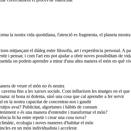
ma la nostra vida quotidiana, l'atenció es fragmenta, el planeta mostra 
ns mitjançant el diàleg entre filosofia, art i experiència personal. A pa
ir i pensar, i com l'art ens pot ajudar a obrir noves possibilitats de vid
compartida on podem aprendre a mirar d'una altra manera el món en què vi
 manera de veure el món no és neutra
a caverna fins a les xarxes socials. Com influeixen les imatges en el que
ana: ni bona ni dolenta, sinó una cosa que cal aprendre a fer servir
tual en la nostra capacitat de concentrar-nos i gaudir
sitjos avui? Publicitat, algorismes i hàbits de consum
treteniment o és una manera d'entendre i transformar el món?
erència hi ha entre repetir i crear una cosa nova?
 climàtic, ecologia i noves maneres d'habitar el món
ncles en un món individualista i accelerat