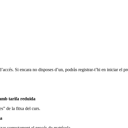
d’accés. Si encara no disposes d’un, podràs registrar-t’hi en iniciar el p
 amb tarifa reduïda
s” de la fitxa del curs.
la
tzar correctament el procés de matrícula.