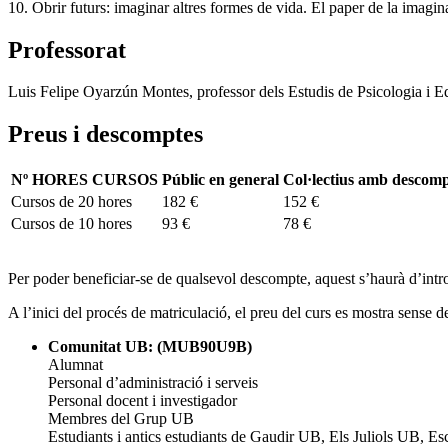
10. Obrir futurs: imaginar altres formes de vida. El paper de la imagin
Professorat
Luis Felipe Oyarzún Montes, professor dels Estudis de Psicologia i Ed
Preus i descomptes
Nº HORES CURSOS
Públic en general
Col·lectius amb descom
Cursos de 20 hores
182 €
152 €
Cursos de 10 hores
93 €
78 €
Per poder beneficiar-se de qualsevol descompte, aquest s’haurà d’intr
A l’inici del procés de matriculació, el preu del curs es mostra sense d
Comunitat UB: (MUB90U9B)
Alumnat
Personal d’administració i serveis
Personal docent i investigador
Membres del Grup UB
Estudiants i antics estudiants de Gaudir UB, Els Juliols UB, Es