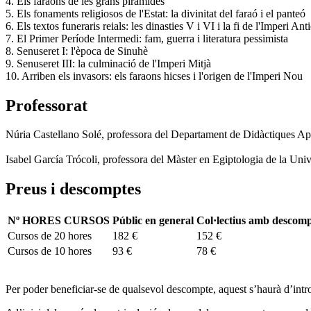
4. Els faraons de les grans piràmides
5. Els fonaments religiosos de l'Estat: la divinitat del faraó i el panteó
6. Els textos funeraris reials: les dinasties V i VI i la fi de l'Imperi Ant
7. El Primer Període Intermedi: fam, guerra i literatura pessimista
8. Senuseret I: l'època de Sinuhè
9. Senuseret III: la culminació de l'Imperi Mitjà
10. Arriben els invasors: els faraons hicses i l'origen de l'Imperi Nou
Professorat
Núria Castellano Solé, professora del Departament de Didàctiques Apl
Isabel García Trócoli, professora del Màster en Egiptologia de la Uni
Preus i descomptes
Nº HORES CURSOS
Públic en general
Col·lectius amb descom
Cursos de 20 hores
182 €
152 €
Cursos de 10 hores
93 €
78 €
Per poder beneficiar-se de qualsevol descompte, aquest s’haurà d’intr