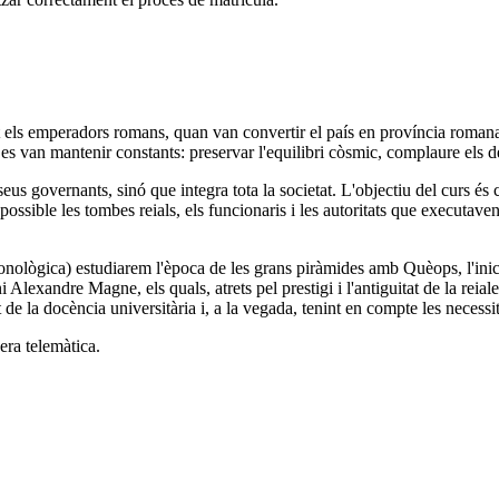
t els emperadors romans, quan van convertir el país en província romana
es van mantenir constants: preservar l'equilibri còsmic, complaure els dé
eus governants, sinó que integra tota la societat. L'objectiu del curs és c
possible les tombes reials, els funcionaris i les autoritats que executaven
 cronològica) estudiarem l'època de les grans piràmides amb Quèops, l'in
lexandre Magne, els quals, atrets pel prestigi i l'antiguitat de la reial
e la docència universitària i, a la vegada, tenint en compte les necessita
era telemàtica.