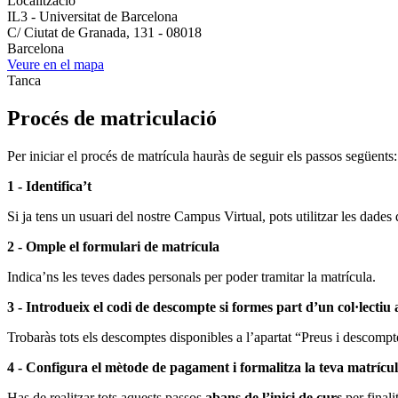
Localització
IL3 - Universitat de Barcelona
C/ Ciutat de Granada, 131 - 08018
Barcelona
Veure en el mapa
Tanca
Procés de matriculació
Per iniciar el procés de matrícula hauràs de seguir els passos següents:
1 - Identifica’t
Si ja tens un usuari del nostre Campus Virtual, pots utilitzar les dades 
2 - Omple el formulari de matrícula
Indica’ns les teves dades personals per poder tramitar la matrícula.
3 - Introdueix el codi de descompte si formes part d’un col·lectiu
Trobaràs tots els descomptes disponibles a l’apartat “Preus i descompte
4 - Configura el mètode de pagament i formalitza la teva matrícu
Has de realitzar tots aquests passos
abans de l’inici de curs
per finali