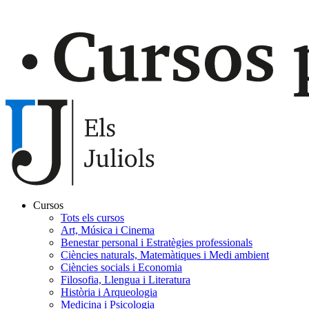
Cursos
Tots els cursos
Navegación
Art, Música i Cinema
principal
Benestar personal i Estratègies professionals
Ciències naturals, Matemàtiques i Medi ambient
Gaudir
Ciències socials i Economia
Filosofia, Llengua i Literatura
Història i Arqueologia
Medicina i Psicologia