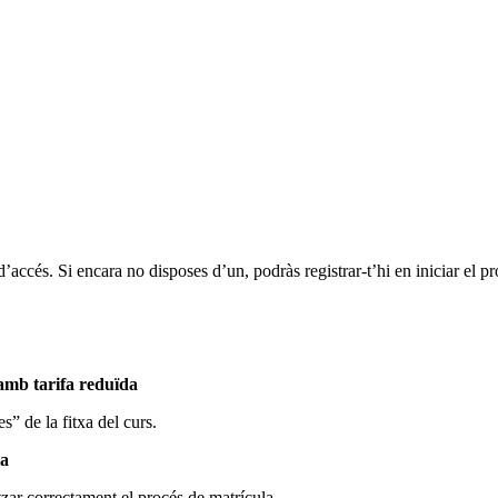
d’accés. Si encara no disposes d’un, podràs registrar-t’hi en iniciar el p
 amb tarifa reduïda
s” de la fitxa del curs.
la
tzar correctament el procés de matrícula.