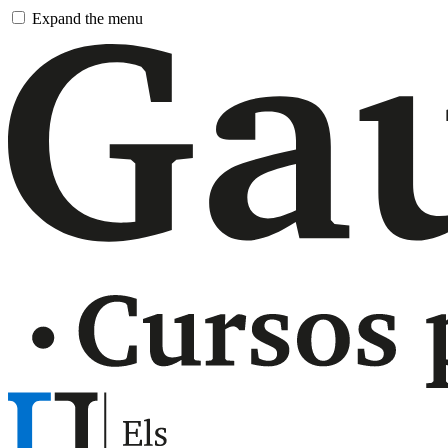
Pasar
Expand the menu
al
contingut
principal