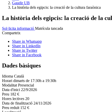
Gaudir UB
La història dels egipcis: la creació de la cultura faraònica
La història dels egipcis: la creació de la c
Sol·licita informació
Matrícula tancada
Comparteix
Share in Whatsapp
Share in LinkedIn
Share in Twitter
Share in Facebook
Dades bàsiques
Idioma
Català
Horari
dimarts de 17:30h a 19:30h
Modalitat
Presencial
Data d'inici
22/9/2026
Preu
182 €
Hores lectives
20
Data de finalització
24/11/2026
Preu reduït
152 €