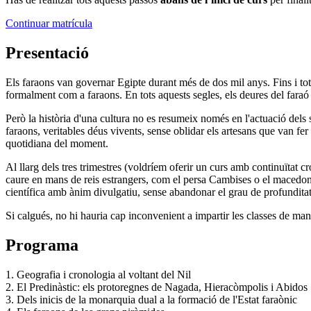
Continuar matrícula
Presentació
Els faraons van governar Egipte durant més de dos mil anys. Fins i to
formalment com a faraons. En tots aquests segles, els deures del faraó 
Però la història d'una cultura no es resumeix només en l'actuació dels s
faraons, veritables déus vivents, sense oblidar els artesans que van fer 
quotidiana del moment.
Al llarg dels tres trimestres (voldríem oferir un curs amb continuïtat
caure en mans de reis estrangers, com el persa Cambises o el macedoni A
científica amb ànim divulgatiu, sense abandonar el grau de profunditat d
Si calgués, no hi hauria cap inconvenient a impartir les classes de man
Programa
1. Geografia i cronologia al voltant del Nil
2. El Predinàstic: els protoregnes de Nagada, Hieracòmpolis i Abidos
3. Dels inicis de la monarquia dual a la formació de l'Estat faraònic