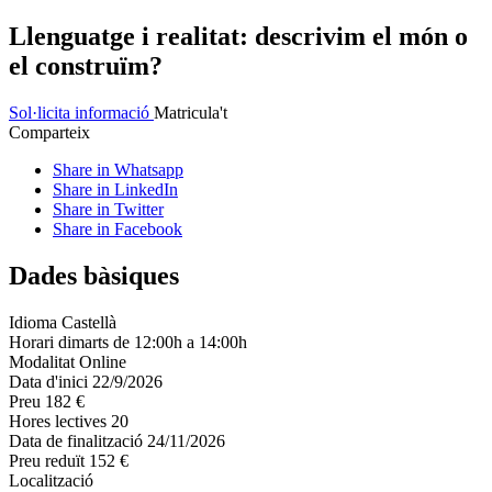
Llenguatge i realitat: descrivim el món o
el construïm?
Sol·licita informació
Matricula't
Comparteix
Share in Whatsapp
Share in LinkedIn
Share in Twitter
Share in Facebook
Dades bàsiques
Idioma
Castellà
Horari
dimarts de 12:00h a 14:00h
Modalitat
Online
Data d'inici
22/9/2026
Preu
182 €
Hores lectives
20
Data de finalització
24/11/2026
Preu reduït
152 €
Localització