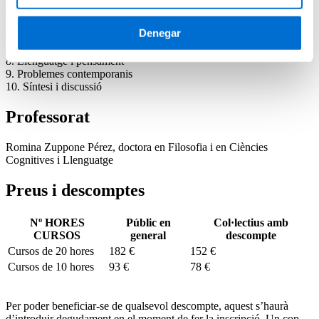
4. Wittgenstein I: el llenguatge com a imatge del món
5. Wittgenstein II: els jocs del llenguatge
Denegar
6. Relativisme lingüístic: la tesi Sapir-Whorf
7. Llenguatge i categories
8. Llenguatge i pensament
9. Problemes contemporanis
10. Síntesi i discussió
Professorat
Romina Zuppone Pérez, doctora en Filosofia i en Ciències
Cognitives i Llenguatge
Preus i descomptes
Nº HORES
Públic en
Col·lectius amb
CURSOS
general
descompte
Cursos de 20 hores
182 €
152 €
Cursos de 10 hores
93 €
78 €
Per poder beneficiar-se de qualsevol descompte, aquest s’haurà
d’introduir degudament en el moment de fer la inscripció. Un cop