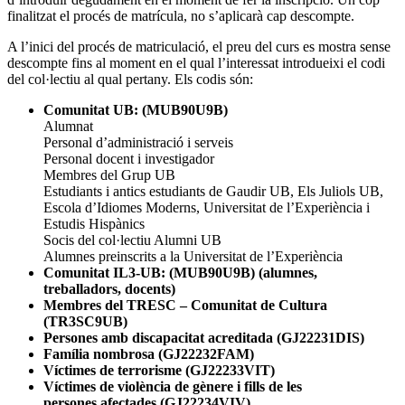
finalitzat el procés de matrícula, no s’aplicarà cap descompte.
A l’inici del procés de matriculació, el preu del curs es mostra sense
descompte fins al moment en el qual l’interessat introdueixi el codi
del col·lectiu al qual pertany. Els codis són:
Comunitat UB: (MUB90U9B)
Alumnat
Personal d’administració i serveis
Personal docent i investigador
Membres del Grup UB
Estudiants i antics estudiants de Gaudir UB, Els Juliols UB,
Escola d’Idiomes Moderns, Universitat de l’Experiència i
Estudis Hispànics
Socis del col·lectiu Alumni UB
Alumnes preinscrits a la Universitat de l’Experiència
Comunitat IL3-UB: (MUB90U9B) (alumnes,
treballadors, docents)
Membres del TRESC – Comunitat de Cultura
(TR3SC9UB)
Persones amb discapacitat acreditada (GJ22231DIS)
Família nombrosa (GJ22232FAM)
Víctimes de terrorisme (GJ22233VIT)
Víctimes de violència de gènere i fills de les
persones afectades (GJ22234VIV)