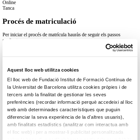
Online
Tanca
Procés de matriculació
Per iniciar el procés de matrícula hauràs de seguir els passos
següents:
1 - Identifica’t
Si ja tens un usuari del nostre Campus Virtual, pots utilitzar les
dades d’accés. Si encara no disposes d’un, podràs registrar-t’hi en
Aquest lloc web utilitza cookies
iniciar el procés de matrícula.
El lloc web de Fundació Institut de Formació Contínua de
2 - Omple el formulari de matrícula
la Universitat de Barcelona utilitza cookies pròpies i de
Indica’ns les teves dades personals per poder tramitar la matrícula.
tercers amb la finalitat de gestionar les seves
preferències (recordar informació perquè accedeixi al lloc
3 - Introdueix el codi de descompte si formes part d’un col·lectiu
web amb determinades característiques que puguin
amb tarifa reduïda
diferenciar la seva experiència de la d'altres usuaris),
Trobaràs tots els descomptes disponibles a l’apartat “Preus i
amb finalitats estadístics (analitzar com interactua amb
descomptes” de la fitxa del curs.
el lloc web) i per a mostrar-li publicitat personalitzada
4 - Configura el mètode de pagament i formalitza la teva
sobre la base d'un perfil elaborat a partir dels seus hàbits