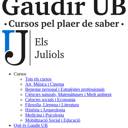
Cursos
Tots els cursos
Navegación
Art, Música i Cinema
principal
Benestar personal i Estratègies professionals
Ciències naturals, Matemàtiques i Medi ambient
Gaudir
Ciències socials i Economia
Filosofia, Llengua i Literatura
Història i Arqueologia
Medicina i Psicologia
Mobilització Social i Educació
Què és Gaudir UB