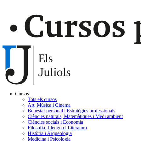
Cursos
Tots els cursos
Navegación
Art, Música i Cinema
principal
Benestar personal i Estratègies professionals
Ciències naturals, Matemàtiques i Medi ambient
Gaudir
Ciències socials i Economia
Filosofia, Llengua i Literatura
Història i Arqueologia
Medicina i Psicologia