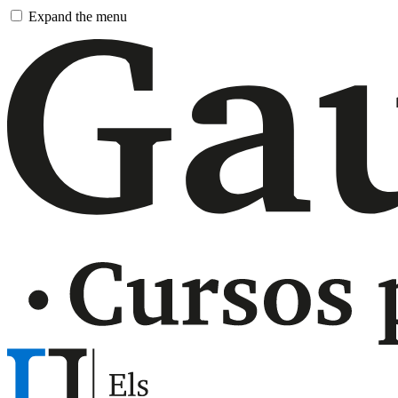
Pasar
Expand the menu
al
contingut
principal