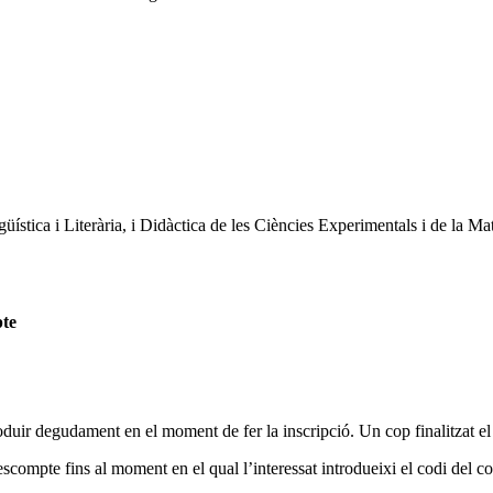
stica i Literària, i Didàctica de les Ciències Experimentals i de la Ma
pte
oduir degudament en el moment de fer la inscripció. Un cop finalitzat el
escompte fins al moment en el qual l’interessat introdueixi el codi del col