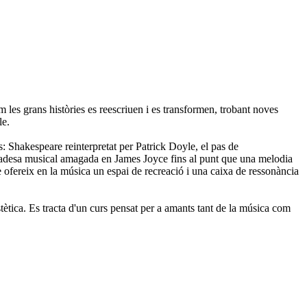
om les grans històries es reescriuen i es transformen, trobant noves
le.
s: Shakespeare reinterpretat per Patrick Doyle, el pas de
elicadesa musical amagada en James Joyce fins al punt que una melodia
fereix en la música un espai de recreació i una caixa de ressonància
estètica. Es tracta d'un curs pensat per a amants tant de la música com