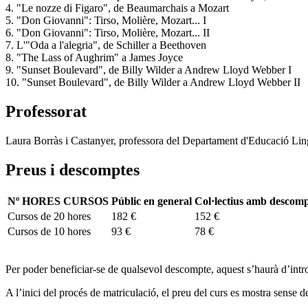
4. "Le nozze di Figaro", de Beaumarchais a Mozart
5. "Don Giovanni": Tirso, Molière, Mozart... I
6. "Don Giovanni": Tirso, Molière, Mozart... II
7. L'"Oda a l'alegria", de Schiller a Beethoven
8. "The Lass of Aughrim" a James Joyce
9. "Sunset Boulevard", de Billy Wilder a Andrew Lloyd Webber I
10. "Sunset Boulevard", de Billy Wilder a Andrew Lloyd Webber II
Professorat
Laura Borràs i Castanyer, professora del Departament d'Educació Lingüí
Preus i descomptes
Nº HORES CURSOS
Públic en general
Col·lectius amb descom
Cursos de 20 hores
182 €
152 €
Cursos de 10 hores
93 €
78 €
Per poder beneficiar-se de qualsevol descompte, aquest s’haurà d’intr
A l’inici del procés de matriculació, el preu del curs es mostra sense d