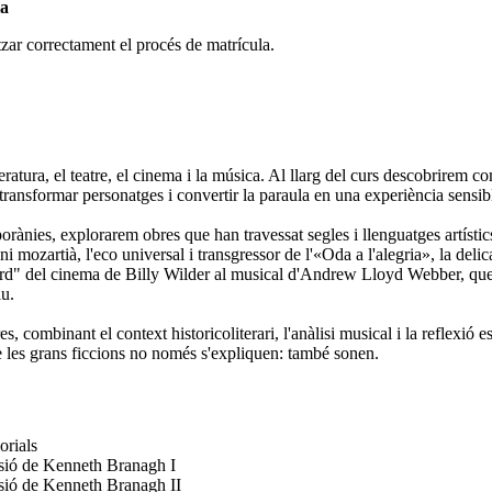
la
tzar correctament el procés de matrícula.
eratura, el teatre, el cinema i la música. Al llarg del curs descobrirem c
transformar personatges i convertir la paraula en una experiència sensib
orànies, explorarem obres que han travessat segles i llenguatges artístic
i mozartià, l'eco universal i transgressor de l'«Oda a l'alegria», la d
d" del cinema de Billy Wilder al musical d'Andrew Lloyd Webber, que o
iu.
s, combinant el context historicoliterari, l'anàlisi musical i la reflexió 
ue les grans ficcions no només s'expliquen: també sonen.
orials
rsió de Kenneth Branagh I
rsió de Kenneth Branagh II