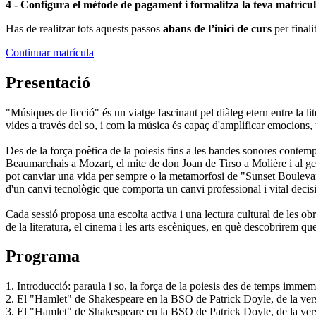
4 - Configura el mètode de pagament i formalitza la teva matrícu
Has de realitzar tots aquests passos
abans de l’inici de curs
per finali
Continuar matrícula
Presentació
"Músiques de ficció" és un viatge fascinant pel diàleg etern entre la lit
vides a través del so, i com la música és capaç d'amplificar emocions, 
Des de la força poètica de la poiesis fins a les bandes sonores contemp
Beaumarchais a Mozart, el mite de don Joan de Tirso a Molière i al gen
pot canviar una vida per sempre o la metamorfosi de "Sunset Boulevar
d'un canvi tecnològic que comporta un canvi professional i vital decis
Cada sessió proposa una escolta activa i una lectura cultural de les obre
de la literatura, el cinema i les arts escèniques, en què descobrirem q
Programa
1. Introducció: paraula i so, la força de la poiesis des de temps immem
2. El "Hamlet" de Shakespeare en la BSO de Patrick Doyle, de la ve
3. El "Hamlet" de Shakespeare en la BSO de Patrick Doyle, de la ve