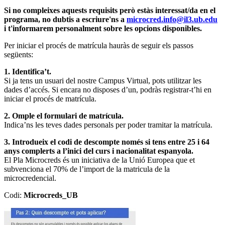
Si no compleixes aquests requisits però estàs interessat/da en el
programa, no dubtis a escriure'ns a
microcred.info@il3.ub.edu
i t'informarem personalment sobre les opcions disponibles.
Per iniciar el procés de matrícula hauràs de seguir els passos
següents:
1. Identifica’t.
Si ja tens un usuari del nostre Campus Virtual, pots utilitzar les
dades d’accés. Si encara no disposes d’un, podràs registrar-t’hi en
iniciar el procés de matrícula.
2. Omple el formulari de matrícula.
Indica’ns les teves dades personals per poder tramitar la matrícula.
3. Introdueix el codi de descompte només si tens entre 25 i 64
anys complerts a l’inici del curs i nacionalitat espanyola.
El Pla Microcreds és un iniciativa de la Unió Europea que et
subvenciona el 70% de l’import de la matricula de la
microcredencial.
Codi:
Microcreds_UB