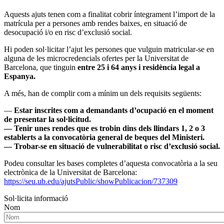
Aquests ajuts tenen com a finalitat cobrir íntegrament l’import de la
matrícula per a persones amb rendes baixes, en situació de
desocupació i/o en risc d’exclusió social.
Hi poden sol·licitar l’ajut les persones que vulguin matricular-se en
alguna de les microcredencials ofertes per la Universitat de
Barcelona, que tinguin
entre 25 i 64 anys i residència legal a
Espanya.
A més, han de complir com a mínim un dels requisits següents:
—
Estar inscrites com a demandants d’ocupació en el moment
de presentar la sol·licitud.
— Tenir unes rendes que es trobin dins dels llindars 1, 2 o 3
establerts a la convocatòria general de beques del Ministeri.
— Trobar-se en situació de vulnerabilitat o risc d’exclusió social.
Podeu consultar les bases completes d’aquesta convocatòria a la seu
electrònica de la Universitat de Barcelona:
https://seu.ub.edu/ajutsPublic/showPublicacion/737309
Sol·licita informació
Nom