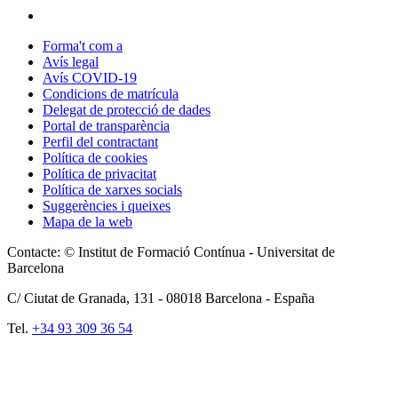
Forma't com a
Avís legal
Avís COVID-19
Condicions de matrícula
Delegat de protecció de dades
Portal de transparència
Perfil del contractant
Política de cookies
Política de privacitat
Política de xarxes socials
Suggerències i queixes
Mapa de la web
Contacte: © Institut de Formació Contínua - Universitat de
Barcelona
C/ Ciutat de Granada, 131 -
08018
Barcelona - España
Tel.
+34 93 309 36 54