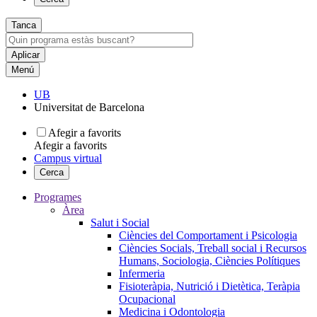
Tanca
Menú
UB
Universitat de Barcelona
Afegir a favorits
Afegir a favorits
Campus virtual
Cerca
Programes
Àrea
Salut i Social
Ciències del Comportament i Psicologia
Ciències Socials, Treball social i Recursos
Humans, Sociologia, Ciències Polítiques
Infermeria
Fisioteràpia, Nutrició i Dietètica, Teràpia
Ocupacional
Medicina i Odontologia