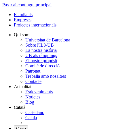
Pasar al contingut principal
Estudiants
Empreses
Projectes internacionals
Qui som
Universitat de Barcelona
Sobre l'IL3-UB
La nostra història
UB als rànquings
El nostre propòsit
Comitè de direcció
Patronat
Treballa amb nosaltres
Contacte
Actualitat
Esdeveniments
Notícies
Blog
Català
Castellano
Català
Cerca