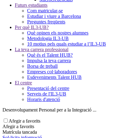
Futurs estudiants
Com matricular-se
Estudiar i viure a Barcelona
Preguntes freqüents
Per què IL3-UB?
Què opinen els nostres alumnes
Metodologia IL3-UB
10 motius pels quals estudiar a l’IL3-UB
La teva carrera professional
Què és el Talent HUB?
Impulsa la teva carrera
Borsa de treball
Empreses col·laboradores
Esdeveniments Talent HUB
El centre
Presentació del centre
Serveis de l'IL3-UB
Horaris d'atenció
Desenvolupament Personal per a la Integració ...
Afegir a favorits
Afegir a favorits
Matrícula tancada
Sol·licita informació