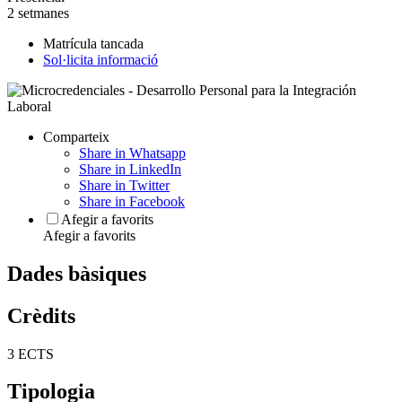
2 setmanes
Matrícula tancada
Sol·licita informació
Comparteix
Share in Whatsapp
Share in LinkedIn
Share in Twitter
Share in Facebook
Afegir a favorits
Afegir a favorits
Dades bàsiques
Crèdits
3 ECTS
Tipologia