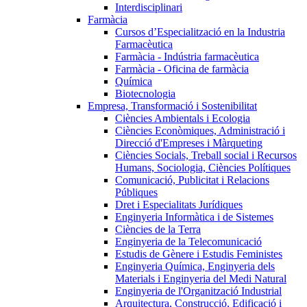
Interdisciplinari
Farmàcia
Cursos d’Especialització en la Industria
Farmacèutica
Farmàcia - Indústria farmacèutica
Farmàcia - Oficina de farmàcia
Química
Biotecnologia
Empresa, Transformació i Sostenibilitat
Ciències Ambientals i Ecologia
Ciències Econòmiques, Administració i
Direcció d'Empreses i Màrqueting
Ciències Socials, Treball social i Recursos
Humans, Sociologia, Ciències Polítiques
Comunicació, Publicitat i Relacions
Públiques
Dret i Especialitats Jurídiques
Enginyeria Informàtica i de Sistemes
Ciències de la Terra
Enginyeria de la Telecomunicació
Estudis de Gènere i Estudis Feministes
Enginyeria Química, Enginyeria dels
Materials i Enginyeria del Medi Natural
Enginyeria de l'Organització Industrial
Arquitectura, Construcció, Edificació i