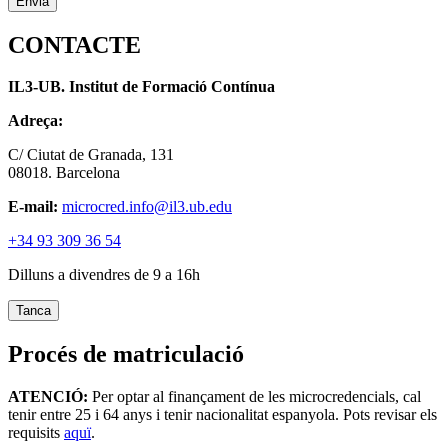
CONTACTE
IL3-UB. Institut de Formació Contínua
Adreça:
C/ Ciutat de Granada, 131
08018. Barcelona
E-mail:
microcred.info@il3.ub.edu
+34 93 309 36 54
Dilluns a divendres de 9 a 16h
Tanca
Procés de matriculació
ATENCIÓ:
Per optar al finançament de les microcredencials, cal
tenir entre 25 i 64 anys i tenir nacionalitat espanyola. Pots revisar els
requisits
aquï
.