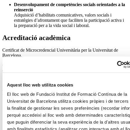
Desenvolupament de competències socials orientades a la
reinserció
Adquisició d’habilitats comunicatives, valors socials i
estratègies d’afrontament que faciliten la participació activa i
la preparació per a la vida social i laboral.
Acreditació acadèmica
Certificat de Microcredencial Universitària per la Universitat de
Barcelona.
Curs propi dissenyat segons les directrius de l’Espai Europeu
d’Educació Superior i equivalent a 3 crèdits ECTS.
Aquest lloc web utilitza cookies
Programa
El lloc web de Fundació Institut de Formació Contínua de la
Universitat de Barcelona utilitza cookies pròpies i de tercer
Autoconeixement i desenvolupament personal.
la finalitat de gestionar les seves preferències (recordar inf
Identitat i valors personals.
perquè accedeixi al lloc web amb determinades característi
que puguin diferenciar la seva experiència de la d'altres usua
Atoestima i autoconcepte.
amb finalitats estadístics (analitzar com interactua amb el ll