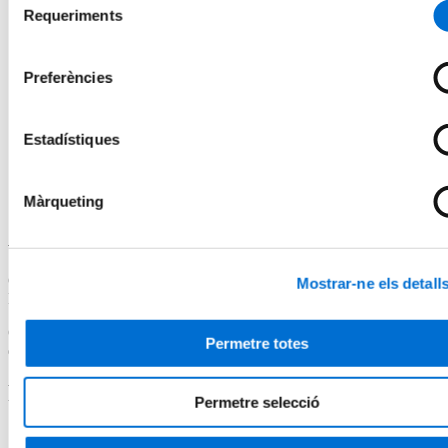
Requeriments
sobre els canvis climàtics del passat i el present, basada en
de
evidències geològiques. Et permet entendre la singularitat del
consentiment
canvi climàtic actual a través de l’estudi dels indicadors
ambientals i les tècniques de reconstrucció climàtica amb
Preferències
especial atenció al Quaternari.
Capacita’t per comunicar amb autoritat en el debat climàtic.
Adreçat a docents i divulgadors, el curs aporta coneixements
Estadístiques
tècnics sobre registres climàtics, datació i dinàmica glacial. Et
prepara per contextualitzar el canvi climàtic actual, enriquir la
teva pràctica professional i reforçar el teu rol com a referent en
educació i comunicació ambiental.
Màrqueting
Acreditació acadèmica
Certificat de Microcredencial Universitària per la Universitat de
Mostrar-ne els detall
Barcelona.
Curs propi dissenyat segons les directrius de l’Espai Europeu
Permetre totes
d’Educació Superior i equivalent a 3 crèdits ECTS.
Programa
Permetre selecció
1. El clima de la Terra en el passat