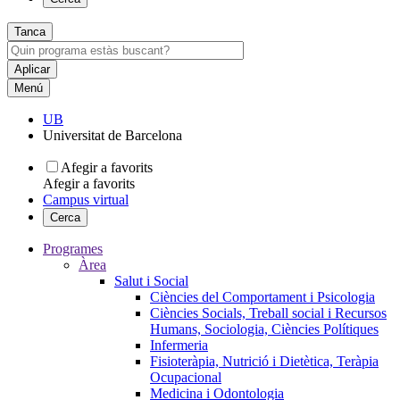
Tanca
Menú
UB
Universitat de Barcelona
Afegir a favorits
Afegir a favorits
Campus virtual
Cerca
Programes
Àrea
Salut i Social
Ciències del Comportament i Psicologia
Ciències Socials, Treball social i Recursos
Humans, Sociologia, Ciències Polítiques
Infermeria
Fisioteràpia, Nutrició i Dietètica, Teràpia
Ocupacional
Medicina i Odontologia