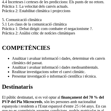
4.4 Incerteses i certeses de les prediccions: Els punts de no retorn.
Pràctica 1: La velocitat dels canvis actuals.
Pràctica 2: Estabilitat climàtica i projeccions
5. Comunicació climàtica
5.1 Les claus de la comunicació climàtica
Pràctica 1: Debat dirigit: com combatre el negacionisme ?.
Pràctica 2: Anàlisi crític de notícies climàtiques
COMPETÈNCIES
Analitzar i avaluar informació i dades, determinar els canvis
climàtics del passat.
Analitzar i avaluar informació i dades medioambientals.
Realitzar investigacions sobre el canvi climàtic.
Presentar investigació o informació científica i tècnica.
Destinataris
El públic destinatari, si es vol optar al
finançament del 70 % del
PVP del Pla Microcreds
, són les persones amb nacionalitat
espanyola i residents a l'Estat espanyol d'entre 25 i 64 anys. En cas
que no es compleixin aquestes condicions, podràs matricular-te al