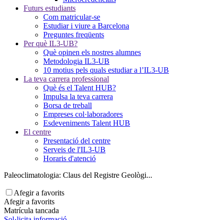
Futurs estudiants
Com matricular-se
Estudiar i viure a Barcelona
Preguntes freqüents
Per què IL3-UB?
Què opinen els nostres alumnes
Metodologia IL3-UB
10 motius pels quals estudiar a l’IL3-UB
La teva carrera professional
Què és el Talent HUB?
Impulsa la teva carrera
Borsa de treball
Empreses col·laboradores
Esdeveniments Talent HUB
El centre
Presentació del centre
Serveis de l'IL3-UB
Horaris d'atenció
Paleoclimatologia: Claus del Registre Geològi...
Afegir a favorits
Afegir a favorits
Matrícula tancada
Sol·licita informació