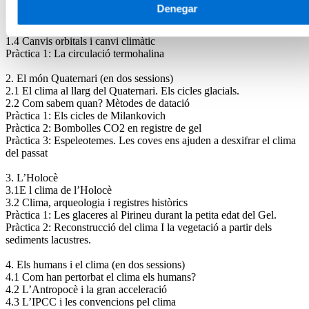
1.1 Historia de la Terra i els canvis climàtics del passat
Denegar
1.2 La Terra “Iglú” vs la Terra “hivernacle”
1.3 Vulcanisme, tectònica de plaques i canvi climàtic
1.4 Canvis orbitals i canvi climàtic
Pràctica 1: La circulació termohalina
2. El món Quaternari (en dos sessions)
2.1 El clima al llarg del Quaternari. Els cicles glacials.
2.2 Com sabem quan? Mètodes de datació
Pràctica 1: Els cicles de Milankovich
Pràctica 2: Bombolles CO2 en registre de gel
Pràctica 3: Espeleotemes. Les coves ens ajuden a desxifrar el clima
del passat
3. L’Holocè
3.1E l clima de l’Holocè
3.2 Clima, arqueologia i registres històrics
Pràctica 1: Les glaceres al Pirineu durant la petita edat del Gel.
Pràctica 2: Reconstrucció del clima I la vegetació a partir dels
sediments lacustres.
4. Els humans i el clima (en dos sessions)
4.1 Com han pertorbat el clima els humans?
4.2 L’Antropocè i la gran acceleració
4.3 L’IPCC i les convencions pel clima