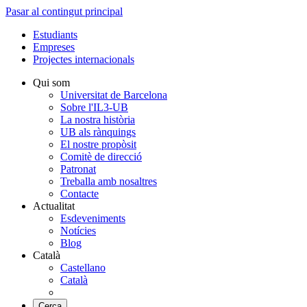
Pasar al contingut principal
Estudiants
Empreses
Projectes internacionals
Qui som
Universitat de Barcelona
Sobre l'IL3-UB
La nostra història
UB als rànquings
El nostre propòsit
Comitè de direcció
Patronat
Treballa amb nosaltres
Contacte
Actualitat
Esdeveniments
Notícies
Blog
Català
Castellano
Català
Cerca