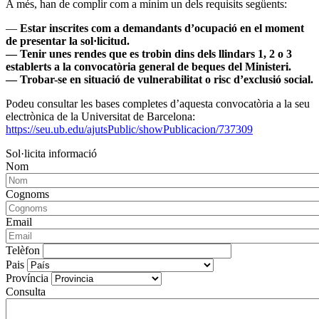
A més, han de complir com a mínim un dels requisits següents:
—
Estar inscrites com a demandants d’ocupació en el moment
de presentar la sol·licitud.
— Tenir unes rendes que es trobin dins dels llindars 1, 2 o 3
establerts a la convocatòria general de beques del Ministeri.
— Trobar-se en situació de vulnerabilitat o risc d’exclusió social.
Podeu consultar les bases completes d’aquesta convocatòria a la seu
electrònica de la Universitat de Barcelona:
https://seu.ub.edu/ajutsPublic/showPublicacion/737309
Sol·licita informació
Nom
Cognoms
Email
Telèfon
Pais
Província
Consulta