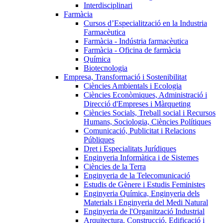
Interdisciplinari
Farmàcia
Cursos d’Especialització en la Industria
Farmacèutica
Farmàcia - Indústria farmacèutica
Farmàcia - Oficina de farmàcia
Química
Biotecnologia
Empresa, Transformació i Sostenibilitat
Ciències Ambientals i Ecologia
Ciències Econòmiques, Administració i
Direcció d'Empreses i Màrqueting
Ciències Socials, Treball social i Recursos
Humans, Sociologia, Ciències Polítiques
Comunicació, Publicitat i Relacions
Públiques
Dret i Especialitats Jurídiques
Enginyeria Informàtica i de Sistemes
Ciències de la Terra
Enginyeria de la Telecomunicació
Estudis de Gènere i Estudis Feministes
Enginyeria Química, Enginyeria dels
Materials i Enginyeria del Medi Natural
Enginyeria de l'Organització Industrial
Arquitectura, Construcció, Edificació i