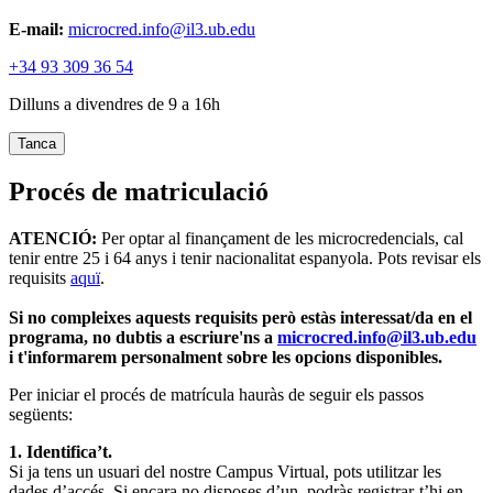
E-mail:
microcred.info@il3.ub.edu
+34 93 309 36 54
Dilluns a divendres de 9 a 16h
Tanca
Procés de matriculació
ATENCIÓ:
Per optar al finançament de les microcredencials, cal
tenir entre 25 i 64 anys i tenir nacionalitat espanyola. Pots revisar els
requisits
aquï
.
Si no compleixes aquests requisits però estàs interessat/da en el
programa, no dubtis a escriure'ns a
microcred.info@il3.ub.edu
i t'informarem personalment sobre les opcions disponibles.
Per iniciar el procés de matrícula hauràs de seguir els passos
següents:
1. Identifica’t.
Si ja tens un usuari del nostre Campus Virtual, pots utilitzar les
dades d’accés. Si encara no disposes d’un, podràs registrar-t’hi en