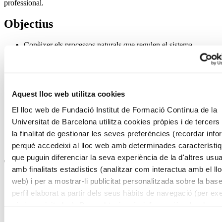
professional.
Objectius
Conèixer els processos naturals que regulen el sistema
climàtic terrestre al llarg del temps geològic.
Familiaritzar-se amb les principals fonts d'informació
paleoclimàtica i els seus marcs temporals.
Comprendre la construcció de models d'edat per datar els
esdeveniments geològics del passat.
Aquest lloc web utilitza cookies
Conèixer els canvis climàtics del passat claus per a
contextualitzar i entendre millor el canvi climàtic actual.
El lloc web de Fundació Institut de Formació Contínua de la
Conèixer la petjada humana al registre geològic.
Universitat de Barcelona utilitza cookies pròpies i de tercer
Desenvolupar habilitats de comunicació científica per
la finalitat de gestionar les seves preferències (recordar inf
transmetre coneixements paleoclimàtics de manera rigorosa i
combatre arguments negacionistes amb base empírica.
perquè accedeixi al lloc web amb determinades característi
que puguin diferenciar la seva experiència de la d'altres usua
Tres raons per escollir-lo
amb finalitats estadístics (analitzar com interactua amb el ll
web) i per a mostrar-li publicitat personalitzada sobre la bas
Una formació reconeguda perquè obtindràs un títol emès per
perfil elaborat a partir dels seus hàbits de navegació (per ex
la Universitat de Barcelona i també registrat a l'Europass.
Comprèn el canvi climàtic des d’una perspectiva científica i
pàgines visitades). Per a obtenir més informació sobre les c
crítica.
pot consultar la
Política de cookies
del lloc web.
Selecció
Aquesta formació ofereix una visió actualitzada i rigorosa