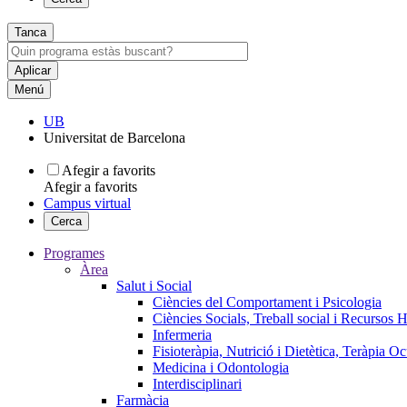
Tanca
Menú
UB
Universitat de Barcelona
Afegir a favorits
Afegir a favorits
Campus virtual
Cerca
Programes
Àrea
Salut i Social
Ciències del Comportament i Psicologia
Ciències Socials, Treball social i Recursos 
Infermeria
Fisioteràpia, Nutrició i Dietètica, Teràpia O
Medicina i Odontologia
Interdisciplinari
Farmàcia