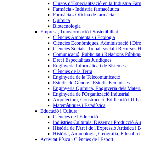
Cursos d’Especialització en la Industria Far
Farmàcia - Indústria farmacèutica
Farmàcia - Oficina de farmàcia
Química
Biotecnologia
Empresa, Transformació i Sostenibilitat
Ciències Ambientals i Ecologia
Ciències Econòmiques, Administració i Dir
Ciències Socials, Treball social i Recursos 
Comunicació, Publicitat i Relacions Públiqu
Dret i Especialitats Jurídiques
Enginyeria Informàtica i de Sistemes
Ciències de la Terra
Enginyeria de la Telecomunicació
Estudis de Gènere i Estudis Feministes
Enginyeria Química, Enginyeria dels Materia
Enginyeria de l'Organització Industrial
Arquitectura, Construcció, Edificació i Urba
Matemàtiques i Estadística
Educació i Cultura
Ciències de l'Educació
Indústries Culturals: Disseny i Producció Au
Història de l'Art i de l'Expressió Artística i B
Història, Arqueologia, Geografia, Filosofia 
Activitat Física i Ciències de l'Esport