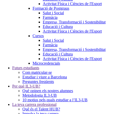
Activitat Física i Ciències de l'Esport
Formació de Postgraus
Salut i Social
Farmàcia
Empresa, Transformació i Sostenibilitat
Educació i Cultura
Activitat Física i Ciències de l'Esport
Cursos
Salut i Social
Farmàcia
Empresa, Transformació i Sostenibilitat
Educació i Cultura
Activitat Física i Ciències de l'Esport
Microcredencials
Futurs estudiants
Com matricular-se
Estudiar i viure a Barcelona
Preguntes freqüents
Per què IL3-UB?
Què opinen els nostres alumnes
Metodologia IL3-UB
10 motius pels quals estudiar a l’IL3-UB
La teva carrera professional
Què és el Talent HUB?
Impulsa la teva carrera