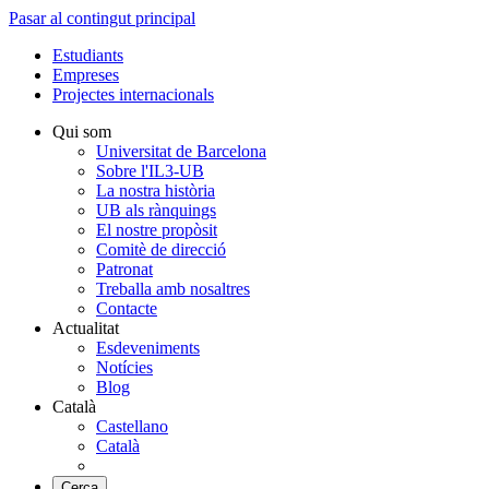
Pasar al contingut principal
Estudiants
Empreses
Projectes internacionals
Qui som
Universitat de Barcelona
Sobre l'IL3-UB
La nostra història
UB als rànquings
El nostre propòsit
Comitè de direcció
Patronat
Treballa amb nosaltres
Contacte
Actualitat
Esdeveniments
Notícies
Blog
Català
Castellano
Català
Cerca