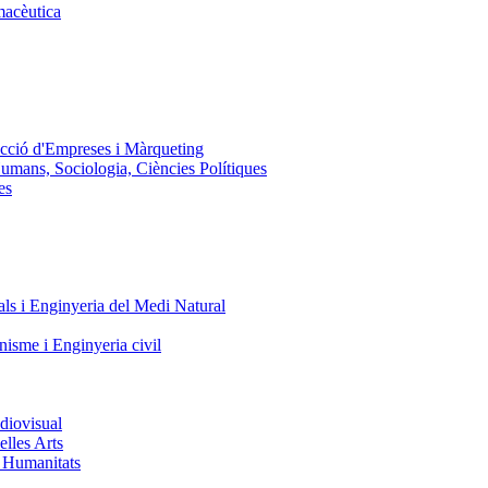
macèutica
ecció d'Empreses i Màrqueting
Humans, Sociologia, Ciències Polítiques
es
ls i Enginyeria del Medi Natural
nisme i Enginyeria civil
diovisual
elles Arts
i Humanitats