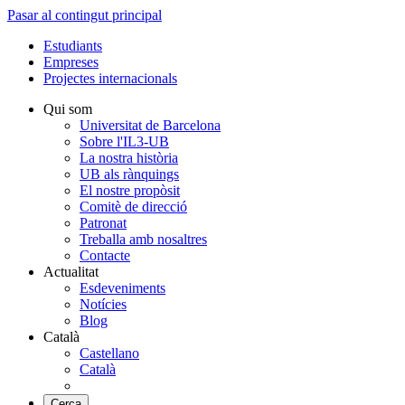
Pasar al contingut principal
Estudiants
Empreses
Projectes internacionals
Qui som
Universitat de Barcelona
Sobre l'IL3-UB
La nostra història
UB als rànquings
El nostre propòsit
Comitè de direcció
Patronat
Treballa amb nosaltres
Contacte
Actualitat
Esdeveniments
Notícies
Blog
Català
Castellano
Català
Cerca