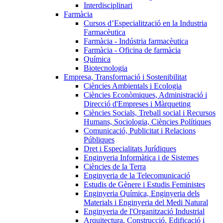
Interdisciplinari
Farmàcia
Cursos d’Especialització en la Industria
Farmacèutica
Farmàcia - Indústria farmacèutica
Farmàcia - Oficina de farmàcia
Química
Biotecnologia
Empresa, Transformació i Sostenibilitat
Ciències Ambientals i Ecologia
Ciències Econòmiques, Administració i
Direcció d'Empreses i Màrqueting
Ciències Socials, Treball social i Recursos
Humans, Sociologia, Ciències Polítiques
Comunicació, Publicitat i Relacions
Públiques
Dret i Especialitats Jurídiques
Enginyeria Informàtica i de Sistemes
Ciències de la Terra
Enginyeria de la Telecomunicació
Estudis de Gènere i Estudis Feministes
Enginyeria Química, Enginyeria dels
Materials i Enginyeria del Medi Natural
Enginyeria de l'Organització Industrial
Arquitectura, Construcció, Edificació i