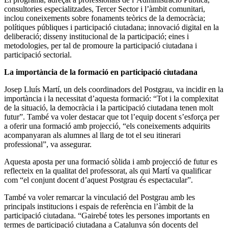
consultories especialitzades, Tercer Sector i l’àmbit comunitari,
inclou coneixements sobre fonaments teòrics de la democràcia;
polítiques públiques i participació ciutadana; innovació digital en la
deliberació; disseny institucional de la participació; eines i
metodologies, per tal de promoure la participació ciutadana i
participació sectorial.
La importància de la formació en participació ciutadana
Josep Lluís Martí, un dels coordinadors del Postgrau, va incidir en la
importància i la necessitat d’aquesta formació: “Tot i la complexitat
de la situació, la democràcia i la participació ciutadana tenen molt
futur”. També va voler destacar que tot l’equip docent s’esforça per
a oferir una formació amb projecció, “els coneixements adquirits
acompanyaran als alumnes al llarg de tot el seu itinerari
professional”, va assegurar.
Aquesta aposta per una formació sòlida i amb projecció de futur es
reflecteix en la qualitat del professorat, als qui Martí va qualificar
com “el conjunt docent d’aquest Postgrau és espectacular”.
També va voler remarcar la vinculació del Postgrau amb les
principals institucions i espais de referència en l’àmbit de la
participació ciutadana. “Gairebé totes les persones importants en
termes de participació ciutadana a Catalunya són docents del