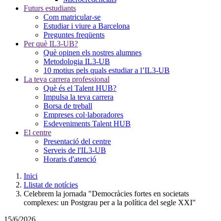
Futurs estudiants
Com matricular-se
Estudiar i viure a Barcelona
Preguntes freqüents
Per què IL3-UB?
Què opinen els nostres alumnes
Metodologia IL3-UB
10 motius pels quals estudiar a l’IL3-UB
La teva carrera professional
Què és el Talent HUB?
Impulsa la teva carrera
Borsa de treball
Empreses col·laboradores
Esdeveniments Talent HUB
El centre
Presentació del centre
Serveis de l'IL3-UB
Horaris d'atenció
Inici
Llistat de notícies
Celebrem la jornada "Democràcies fortes en societats
complexes: un Postgrau per a la política del segle XXI"
15/6/2026