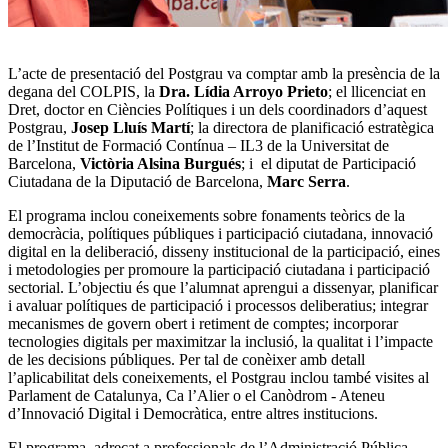
L’acte de presentació del Postgrau va comptar amb la presència de la
degana del COLPIS, la
Dra. Lídia Arroyo Prieto
; el llicenciat en
Dret, doctor en Ciències Polítiques i un dels coordinadors d’aquest
Postgrau,
Josep Lluís Martí
; la directora de planificació estratègica
de l’Institut de Formació Contínua – IL3 de la Universitat de
Barcelona,
Victòria Alsina Burgués
; i el diputat de Participació
Ciutadana de la Diputació de Barcelona,
Marc Serra
.
El programa inclou coneixements sobre fonaments teòrics de la
democràcia, polítiques públiques i participació ciutadana, innovació
digital en la deliberació, disseny institucional de la participació, eines
i metodologies per promoure la participació ciutadana i participació
sectorial. L’objectiu és que l’alumnat aprengui a dissenyar, planificar
i avaluar polítiques de participació i processos deliberatius; integrar
mecanismes de govern obert i retiment de comptes; incorporar
tecnologies digitals per maximitzar la inclusió, la qualitat i l’impacte
de les decisions públiques. Per tal de conèixer amb detall
l’aplicabilitat dels coneixements, el Postgrau inclou també visites al
Parlament de Catalunya, Ca l’Alier o el Canòdrom - Ateneu
d’Innovació Digital i Democràtica, entre altres institucions.
El programa, adreçat a professionals de l’Administració Pública,