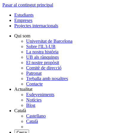
Pasar al contingut principal
Estudiants
Empreses
Projectes internacionals
Qui som
Universitat de Barcelona
Sobre l'IL3-UB
La nostra història
UB als rànquings
El nostre propòsit
Comitè de direcció
Patronat
Treballa amb nosaltres
Contacte
Actualitat
Esdeveniments
Notícies
Blog
Català
Castellano
Català
Cerca