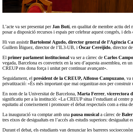
L’acte va ser presentat per
Jan Butí
, en qualitat de membre actiu del
posar a disposició recursos i espais per celebrar aquest congrés, i del
Hi van assistir
Bartolomé Agudo, director general de l’Agència Ca
Guillem Íñiguez, director de l’IL3-UB, i
Óscar Cereijido
, director d
El
primer parlament institucional
va ser a càrrec de
Carlos Campo
vegada, Barcelona es converteix en la seu d’aquesta assemblea, en un an
CREUP ens dona força i unitat per continuar avançant».
Seguidament, el
president de la CREUP, Alfonso Campuzano
, va
privatització: «És més important que mai organitzar-nos per construir u
En nom de la Universitat de Barcelona,
Marta Ferrer
,
vicerectora d
significatiu per a la institució: «La CREUP situa l’estudiant al centre 
equitatiu al coneixement i promoure el debat respectuós com a eina de
La inauguració va comptar amb una
pausa musical
a càrrec de
Baler
tres eixos de desigualtats en l’accés als estudis superiors: desigualtat e
Durant el debat, els estudiants van denunciar les barreres socioeconòmiq