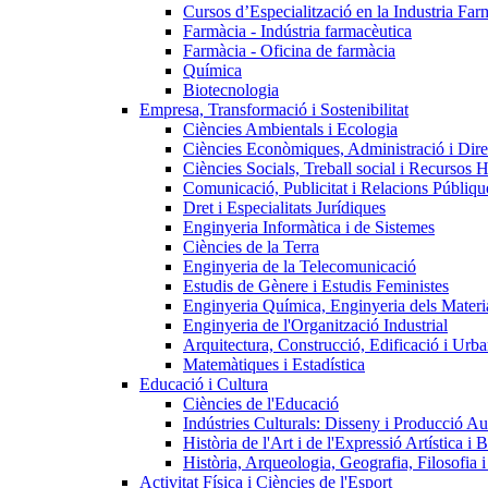
Cursos d’Especialització en la Industria Far
Farmàcia - Indústria farmacèutica
Farmàcia - Oficina de farmàcia
Química
Biotecnologia
Empresa, Transformació i Sostenibilitat
Ciències Ambientals i Ecologia
Ciències Econòmiques, Administració i Dir
Ciències Socials, Treball social i Recursos 
Comunicació, Publicitat i Relacions Públiqu
Dret i Especialitats Jurídiques
Enginyeria Informàtica i de Sistemes
Ciències de la Terra
Enginyeria de la Telecomunicació
Estudis de Gènere i Estudis Feministes
Enginyeria Química, Enginyeria dels Materia
Enginyeria de l'Organització Industrial
Arquitectura, Construcció, Edificació i Urba
Matemàtiques i Estadística
Educació i Cultura
Ciències de l'Educació
Indústries Culturals: Disseny i Producció Au
Història de l'Art i de l'Expressió Artística i B
Història, Arqueologia, Geografia, Filosofia 
Activitat Física i Ciències de l'Esport