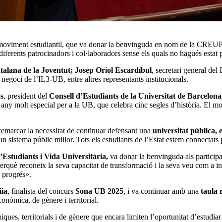
 moviment estudiantil, que va donar la benvinguda en nom de la CREUP i
s diferents patrocinadors i col·laboradors sense els quals no hagués esta
talana de la Joventut;
Josep Oriol Escardíbul
, secretari general de
e negoci de l’IL3-UB, entre altres representants institucionals.
s
, president del
Consell d’Estudiants de la Universitat de Barcelona
y molt especial per a la UB, que celebra cinc segles d’història. El movi
 remarcar la necessitat de continuar defensant una
universitat pública, e
n sistema públic millor. Tots els estudiants de l’Estat estem connectats 
’Estudiants i Vida Universitària,
va donar la benvinguda als participa
perquè reconeix la seva capacitat de transformació i la seva veu com a int
 progrés».
iia
, finalista del concurs
Sona UB 2025
, i va continuar amb una
taula 
conòmica, de gènere i territorial.
ues, territorials i de gènere que encara limiten l’oportunitat d’estudiar