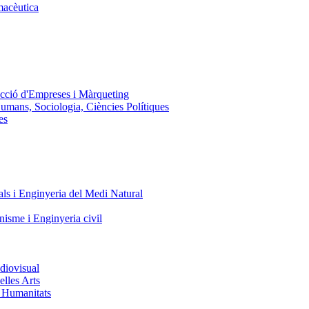
macèutica
ecció d'Empreses i Màrqueting
Humans, Sociologia, Ciències Polítiques
es
ls i Enginyeria del Medi Natural
nisme i Enginyeria civil
diovisual
elles Arts
i Humanitats