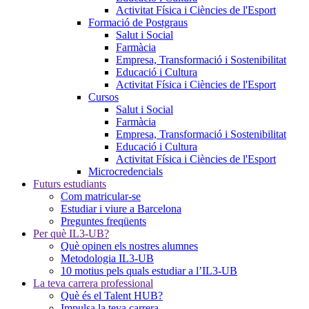
Activitat Física i Ciències de l'Esport
Formació de Postgraus
Salut i Social
Farmàcia
Empresa, Transformació i Sostenibilitat
Educació i Cultura
Activitat Física i Ciències de l'Esport
Cursos
Salut i Social
Farmàcia
Empresa, Transformació i Sostenibilitat
Educació i Cultura
Activitat Física i Ciències de l'Esport
Microcredencials
Futurs estudiants
Com matricular-se
Estudiar i viure a Barcelona
Preguntes freqüents
Per què IL3-UB?
Què opinen els nostres alumnes
Metodologia IL3-UB
10 motius pels quals estudiar a l’IL3-UB
La teva carrera professional
Què és el Talent HUB?
Impulsa la teva carrera