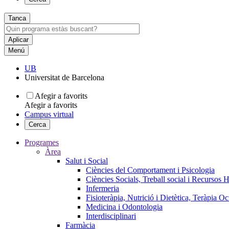
Tanca
Menú
UB
Universitat de Barcelona
Afegir a favorits
Afegir a favorits
Campus virtual
Cerca
Programes
Àrea
Salut i Social
Ciències del Comportament i Psicologia
Ciències Socials, Treball social i Recursos 
Infermeria
Fisioteràpia, Nutrició i Dietètica, Teràpia O
Medicina i Odontologia
Interdisciplinari
Farmàcia