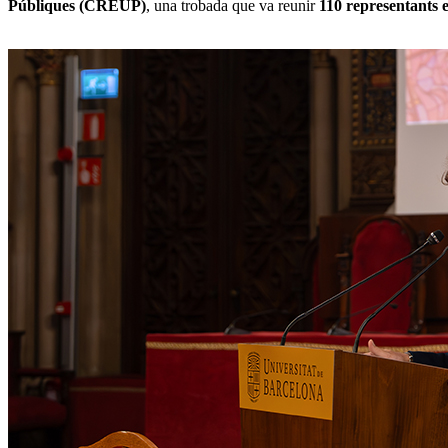
Públiques (CREUP)
, una trobada que va reunir
110 representants e