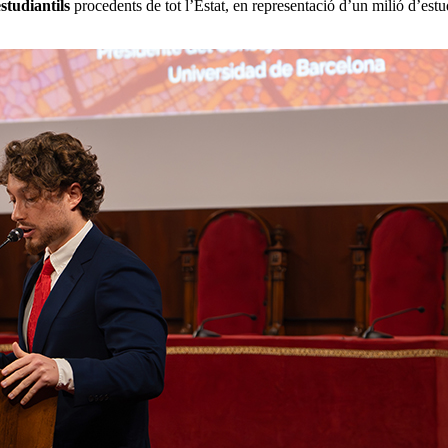
studiantils
procedents de tot l’Estat, en representació d’un milió d’estud