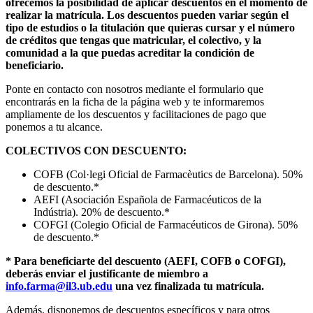
ofrecemos la posibilidad de aplicar descuentos en el momento de
realizar la matrícula. Los descuentos pueden variar según el
tipo de estudios o la titulación que quieras cursar y el número
de créditos que tengas que matricular, el colectivo, y la
comunidad a la que puedas acreditar la condición de
beneficiario.
Ponte en contacto con nosotros mediante el formulario que
encontrarás en la ficha de la página web y te informaremos
ampliamente de los descuentos y facilitaciones de pago que
ponemos a tu alcance.
COLECTIVOS CON DESCUENTO:
COFB (Col·legi Oficial de Farmacèutics de Barcelona). 50%
de descuento.*
AEFI (Asociación Española de Farmacéuticos de la
Indústria). 20% de descuento.*
COFGI (Colegio Oficial de Farmacéuticos de Girona). 50%
de descuento.*
* Para beneficiarte del descuento (AEFI, COFB o COFGI),
deberás enviar el justificante de miembro a
info.farma@il3.ub.edu
una vez finalizada tu matrícula.
Además, disponemos de descuentos específicos y para otros