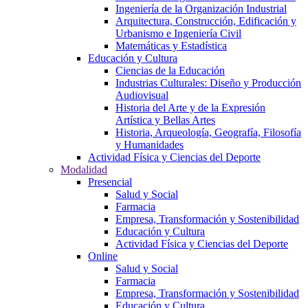
Ingeniería de la Organización Industrial
Arquitectura, Construcción, Edificación y
Urbanismo e Ingeniería Civil
Matemáticas y Estadística
Educación y Cultura
Ciencias de la Educación
Industrias Culturales: Diseño y Producción
Audiovisual
Historia del Arte y de la Expresión
Artística y Bellas Artes
Historia, Arqueología, Geografía, Filosofía
y Humanidades
Actividad Física y Ciencias del Deporte
Modalidad
Presencial
Salud y Social
Farmacia
Empresa, Transformación y Sostenibilidad
Educación y Cultura
Actividad Física y Ciencias del Deporte
Online
Salud y Social
Farmacia
Empresa, Transformación y Sostenibilidad
Educación y Cultura