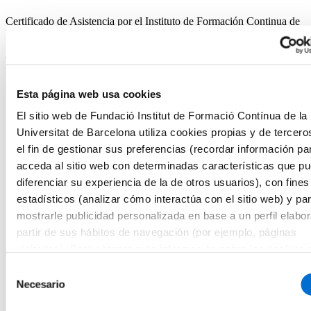
Certificado de Asistencia por el Instituto de Formación Continua de
la Universitat de Barcelona.
Programa
9:15-9:30 RECEPCIÓN
Esta página web usa cookies
9:30-9:45 Presentación e introducción al curso. Cristina Batlle
El sitio web de Fundació Institut de Formació Contínua de la
9:45-10:45
Entidades de distribución: tipos y criterios
para el cumplimiento de buenas prácticas de distribución
Universitat de Barcelona utiliza cookies propias y de tercero
(GDP)
. Ana Yagüe
el fin de gestionar sus preferencias (recordar información pa
10:45-11:45
Aspectos relevantes de las buenas prácticas de
acceda al sitio web con determinadas características que p
distribución
. Rocio Garcia, DICM (AEMPS)
11:45-12:15 PAUSA CAFÉ
diferenciar su experiencia de la de otros usuarios), con fines
12:15-13:15
Aspectos verificados y principales deficiencias
estadísticos (analizar cómo interactúa con el sitio web) y pa
en las inspecciones a Almacenes Bajo Vigilancia Aduanera
mostrarle publicidad personalizada en base a un perfil elabo
(ABVA)
. Susana Andueza, Área de Sanidad (SDG
Barcelona)
partir de sus hábitos de navegación (por ejemplo, páginas
13:15-13:45 COLOQUIO
visitadas). Para obtener más información sobre las cookies
13:45-15:00 ALMUERZO
consultar la
Política de cookies
del sitio web.
15:00-16:00
Las inspecciones GDP en Cataluña:
Selección
incumplimientos frecuentes y cómo evitarlos
. Salvador
Necesario
de
Cassany, Departamento de Salud (Generalitat de Cataluña)
consentimiento
16:00-16:45
Experiencia de una empresa que actúa como