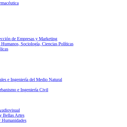
armacéutica
ección de Empresas y Marketing
s Humanos, Sociología, Ciencias Políticas
licas
ales e Ingeniería del Medio Natural
rbanismo e Ingeniería Civil
Audiovisual
 y Bellas Artes
a y Humanidades