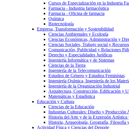
Cursos de Especialización en la Industria F
Farmacia - Industria farmacéutica
Farmacia - Oficina de farmacia
Química
Biotecnología
Empresa, Transformación y Sostenibilidad
Ciencias Ambientales y Ecología
Ciencias Económicas, Administración y Dir
Ciencias Sociales, Trabajo social y Recurso
Comunicación, Publicidad y Relaciones Púb
Derecho y Especialidades Jurídicas
Ingeniería Informática y de Sistemas
Ciencias de la Tierra
Ingeniería de la Telecomunicación
Estudios de Género y Estudios Feministas
Ingeniería Química, Ingeniería de los Materi
Ingeniería de la Organización Industrial
Arquitectura, Construcción, Edificación y U
Matemáticas y Estadística
Educación y Cultura
Ciencias de la Educación
Industrias Culturales: Diseño y Producción 
Historia del Arte y de la Expresión Artística
Historia, Arqueología, Geografía, Filosofí
Actividad Física y Ciencias del Deporte