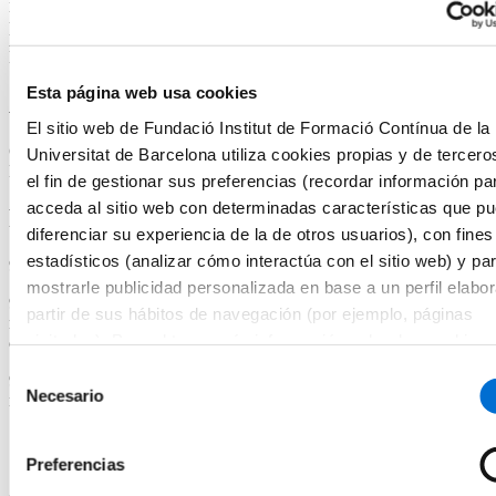
legislación y entender las diferencias de ambos marcos legales para
poder para establecer una buena estrategia regulatoria y cumplir con
los requerimientos aplicables.
Esta página web usa cookies
Acreditación académica
El sitio web de Fundació Institut de Formació Contínua de la
Certificado de Asistencia por el Instituto de Formación Continua de
Universitat de Barcelona utiliza cookies propias y de tercero
la Universitat de Barcelona.
el fin de gestionar sus preferencias (recordar información pa
acceda al sitio web con determinadas características que p
Programa
diferenciar su experiencia de la de otros usuarios), con fines
estadísticos (analizar cómo interactúa con el sitio web) y pa
9:00h Recepción del curso
mostrarle publicidad personalizada en base a un perfil elabo
9:00h – 09:45h Ponencia: Francisco Rodríguez – Introducción al
partir de sus hábitos de navegación (por ejemplo, páginas
marco regulatorio EU y EEUU en productos combinados integrados
visitadas). Para obtener más información sobre las cookies
de medicamentos y productos sanitarios y definiciones
consultar la
Política de cookies
del sitio web.
Selección
9:45h – 10:30h Ponencia: Consol Bozzo – Impacto en el dossier de
Necesario
de
registro de medicamentos
consentimiento
10:30h - 11:00h Pausa café
Preferencias
11:00h – 12:15h Ponencia: Francisco Rodríguez – Opinión de
organismo notificado: dosier y procedimiento