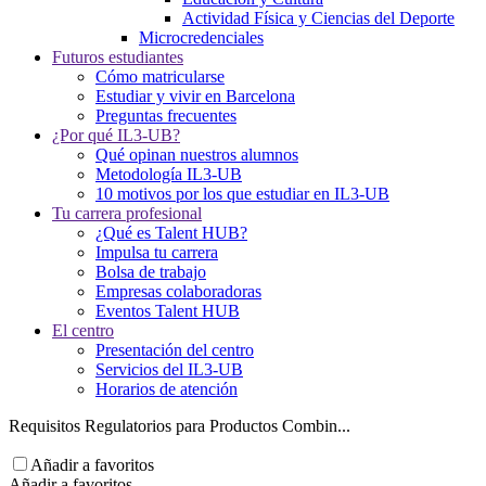
Actividad Física y Ciencias del Deporte
Microcredenciales
Futuros estudiantes
Cómo matricularse
Estudiar y vivir en Barcelona
Preguntas frecuentes
¿Por qué IL3-UB?
Qué opinan nuestros alumnos
Metodología IL3-UB
10 motivos por los que estudiar en IL3-UB
Tu carrera profesional
¿Qué es Talent HUB?
Impulsa tu carrera
Bolsa de trabajo
Empresas colaboradoras
Eventos Talent HUB
El centro
Presentación del centro
Servicios del IL3-UB
Horarios de atención
Requisitos Regulatorios para Productos Combin...
Añadir a favoritos
Añadir a favoritos