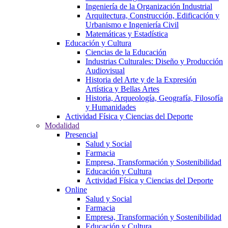
Ingeniería de la Organización Industrial
Arquitectura, Construcción, Edificación y
Urbanismo e Ingeniería Civil
Matemáticas y Estadística
Educación y Cultura
Ciencias de la Educación
Industrias Culturales: Diseño y Producción
Audiovisual
Historia del Arte y de la Expresión
Artística y Bellas Artes
Historia, Arqueología, Geografía, Filosofía
y Humanidades
Actividad Física y Ciencias del Deporte
Modalidad
Presencial
Salud y Social
Farmacia
Empresa, Transformación y Sostenibilidad
Educación y Cultura
Actividad Física y Ciencias del Deporte
Online
Salud y Social
Farmacia
Empresa, Transformación y Sostenibilidad
Educación y Cultura