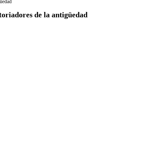
igüedad
storiadores de la antigüedad