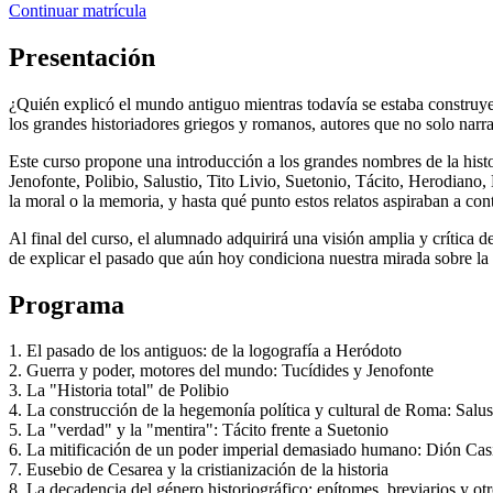
Continuar matrícula
Presentación
¿Quién explicó el mundo antiguo mientras todavía se estaba construye
los grandes historiadores griegos y romanos, autores que no solo nar
Este curso propone una introducción a los grandes nombres de la histo
Jenofonte, Polibio, Salustio, Tito Livio, Suetonio, Tácito, Herodiano, 
la moral o la memoria, y hasta qué punto estos relatos aspiraban a cont
Al final del curso, el alumnado adquirirá una visión amplia y crítica 
de explicar el pasado que aún hoy condiciona nuestra mirada sobre la h
Programa
1. El pasado de los antiguos: de la logografía a Heródoto
2. Guerra y poder, motores del mundo: Tucídides y Jenofonte
3. La "Historia total" de Polibio
4. La construcción de la hegemonía política y cultural de Roma: Salust
5. La "verdad" y la "mentira": Tácito frente a Suetonio
6. La mitificación de un poder imperial demasiado humano: Dión Ca
7. Eusebio de Cesarea y la cristianización de la historia
8. La decadencia del género historiográfico: epítomes, breviarios y o