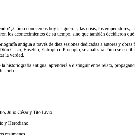
ndo? ¿Cómo conocemos hoy las guerras, las crisis, los emperadores, las
raron los acontecimientos de su tiempo, sino que también decidieron qu
riografía antigua a través de diez sesiones dedicadas a autores y obras
Dión Casio, Eusebio, Eutropio o Procopio, se analizará cómo se escribía 
ar la verdad.
de la historiografía antigua, aprenderá a distinguir entre relato, propa
istoria.
io, Julio César y Tito Livio
sio y Herodiano
tros resúmenes