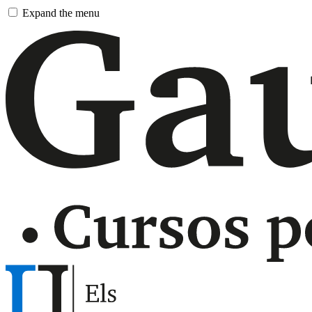
Pasar
Expand the menu
al
contenido
principal