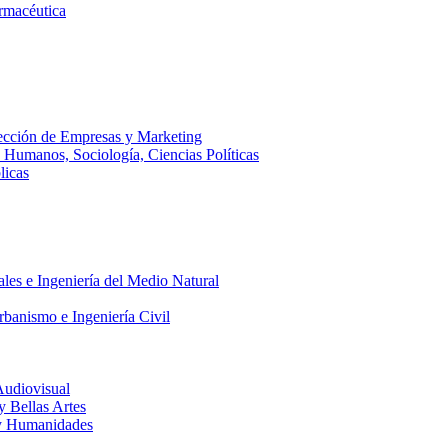
armacéutica
ección de Empresas y Marketing
s Humanos, Sociología, Ciencias Políticas
licas
ales e Ingeniería del Medio Natural
rbanismo e Ingeniería Civil
Audiovisual
 y Bellas Artes
a y Humanidades