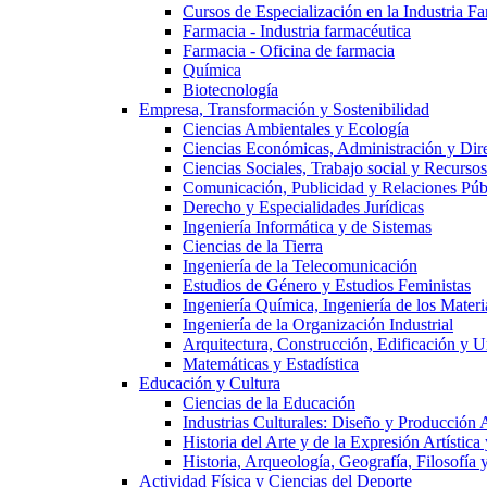
Cursos de Especialización en la Industria F
Farmacia - Industria farmacéutica
Farmacia - Oficina de farmacia
Química
Biotecnología
Empresa, Transformación y Sostenibilidad
Ciencias Ambientales y Ecología
Ciencias Económicas, Administración y Dir
Ciencias Sociales, Trabajo social y Recurso
Comunicación, Publicidad y Relaciones Púb
Derecho y Especialidades Jurídicas
Ingeniería Informática y de Sistemas
Ciencias de la Tierra
Ingeniería de la Telecomunicación
Estudios de Género y Estudios Feministas
Ingeniería Química, Ingeniería de los Materi
Ingeniería de la Organización Industrial
Arquitectura, Construcción, Edificación y U
Matemáticas y Estadística
Educación y Cultura
Ciencias de la Educación
Industrias Culturales: Diseño y Producción 
Historia del Arte y de la Expresión Artística
Historia, Arqueología, Geografía, Filosofí
Actividad Física y Ciencias del Deporte