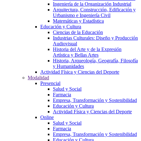
Ingeniería de la Organización Industrial
Arquitectura, Construcción, Edificación y
Urbanismo e Ingeniería Civil
Matemáticas y Estadística
Educación y Cultura
Ciencias de la Educación
Industrias Culturales: Diseño y Producción
Audiovisual
Historia del Arte y de la Expresión
Artística y Bellas Artes
Historia, Arqueología, Geografía, Filosofía
y Humanidades
Actividad Física y Ciencias del Deporte
Modalidad
Presencial
Salud y Social
Farmacia
Empresa, Transformación y Sostenibilidad
Educación y Cultura
Actividad Física y Ciencias del Deporte
Online
Salud y Social
Farmacia
Empresa, Transformación y Sostenibilidad
Educación y Cultura