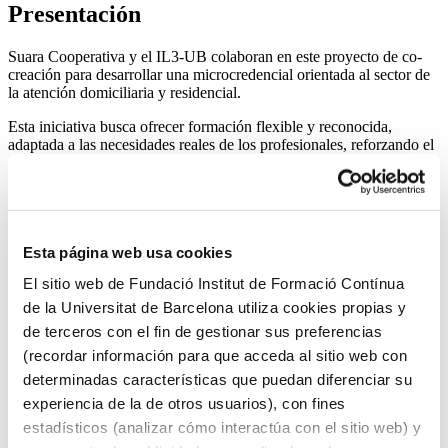
Presentación
Suara Cooperativa y el IL3-UB colaboran en este proyecto de co-
creación para desarrollar una microcredencial orientada al sector de
la atención domiciliaria y residencial.
Esta iniciativa busca ofrecer formación flexible y reconocida,
adaptada a las necesidades reales de los profesionales, reforzando el
compromiso compartido con el aprendizaje a lo largo de la vida y la
transformación social:
Garantizando la calidad del servicio, asegurando que las
personas atendidas reciban una atención adecuada y segura
por parte de profesionales formados
Esta página web usa cookies
El sitio web de Fundació Institut de Formació Contínua
Reforzando el sector sociosanitario como uno de los ejes
clave para la cohesión social y el bienestar colectivo,
de la Universitat de Barcelona utiliza cookies propias y
especialmente en un contexto de creciente demanda
de terceros con el fin de gestionar sus preferencias
Contribuyendo a la sostenibilidad del sistema de servicios
(recordar información para que acceda al sitio web con
sociales cubriendo los puestos con profesionales cualificados
determinadas características que puedan diferenciar su
experiencia de la de otros usuarios), con fines
Objetivos
estadísticos (analizar cómo interactúa con el sitio web) y