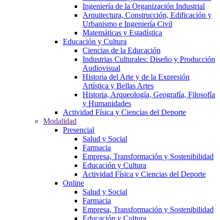
Ingeniería de la Organización Industrial
Arquitectura, Construcción, Edificación y
Urbanismo e Ingeniería Civil
Matemáticas y Estadística
Educación y Cultura
Ciencias de la Educación
Industrias Culturales: Diseño y Producción
Audiovisual
Historia del Arte y de la Expresión
Artística y Bellas Artes
Historia, Arqueología, Geografía, Filosofía
y Humanidades
Actividad Física y Ciencias del Deporte
Modalidad
Presencial
Salud y Social
Farmacia
Empresa, Transformación y Sostenibilidad
Educación y Cultura
Actividad Física y Ciencias del Deporte
Online
Salud y Social
Farmacia
Empresa, Transformación y Sostenibilidad
Educación y Cultura