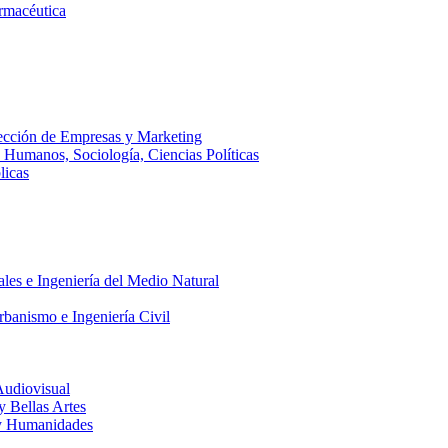
armacéutica
ección de Empresas y Marketing
s Humanos, Sociología, Ciencias Políticas
licas
ales e Ingeniería del Medio Natural
rbanismo e Ingeniería Civil
Audiovisual
 y Bellas Artes
a y Humanidades