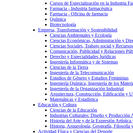
Cursos de Especialización en la Industria F
Farmacia - Industria farmacéutica
Farmacia - Oficina de farmacia
Química
Biotecnología
Empresa, Transformación y Sostenibilidad
Ciencias Ambientales y Ecología
Ciencias Económicas, Administración y Dir
Ciencias Sociales, Trabajo social y Recurso
Comunicación, Publicidad y Relaciones Púb
Derecho y Especialidades Jurídicas
Ingeniería Informática y de Sistemas
Ciencias de la Tierra
Ingeniería de la Telecomunicación
Estudios de Género y Estudios Feministas
Ingeniería Química, Ingeniería de los Materi
Ingeniería de la Organización Industrial
Arquitectura, Construcción, Edificación y U
Matemáticas y Estadística
Educación y Cultura
Ciencias de la Educación
Industrias Culturales: Diseño y Producción 
Historia del Arte y de la Expresión Artística
Historia, Arqueología, Geografía, Filosofí
Actividad Física y Ciencias del Deporte