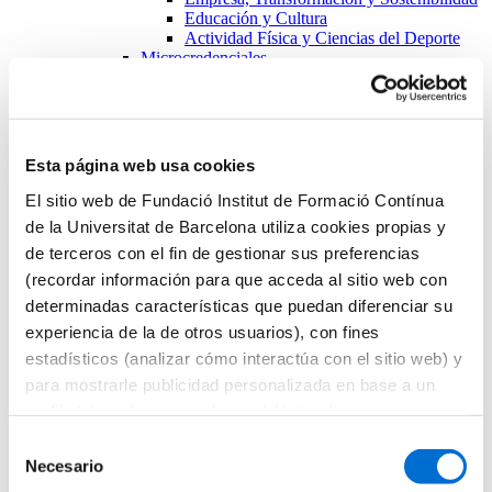
Educación y Cultura
Actividad Física y Ciencias del Deporte
Microcredenciales
Futuros estudiantes
Cómo matricularse
Estudiar y vivir en Barcelona
Preguntas frecuentes
¿Por qué IL3-UB?
Esta página web usa cookies
Qué opinan nuestros alumnos
Metodología IL3-UB
El sitio web de Fundació Institut de Formació Contínua
10 motivos por los que estudiar en IL3-UB
de la Universitat de Barcelona utiliza cookies propias y
Tu carrera profesional
de terceros con el fin de gestionar sus preferencias
¿Qué es Talent HUB?
Impulsa tu carrera
(recordar información para que acceda al sitio web con
Bolsa de trabajo
determinadas características que puedan diferenciar su
Empresas colaboradoras
experiencia de la de otros usuarios), con fines
Eventos Talent HUB
El centro
estadísticos (analizar cómo interactúa con el sitio web) y
Presentación del centro
para mostrarle publicidad personalizada en base a un
Servicios del IL3-UB
perfil elaborado a partir de sus hábitos de navegación
Horarios de atención
(por ejemplo, páginas visitadas). Para obtener más
Selección
Inicio
información sobre las cookies puede consultar la
Necesario
de
Listado de noticias
Política de cookies
del sitio web.
El IL3-UB y ESSKA unen experiencia académica y clínica