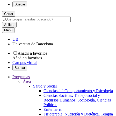
Buscar
Cerrar
Menú
UB
Universitat de Barcelona
Añadir a favoritos
Añadir a favoritos
Campus virtual
Buscar
Programas
Área
Salud y Social
Ciencias del Comportamiento y Psicología
Ciencias Sociales, Trabajo social y
Recursos Humanos, Sociología, Ciencias
Políticas
Enfermería
Fisioterapia, Nutrición y Dietética, Terapia