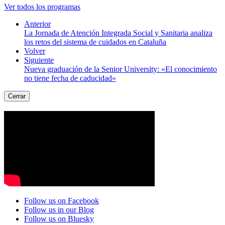
Ver todos los programas
Anterior
La Jornada de Atención Integrada Social y Sanitaria analiza
los retos del sistema de cuidados en Cataluña
Volver
Siguiente
Nueva graduación de la Senior University: «El conocimiento
no tiene fecha de caducidad»
Cerrar
Follow us on Facebook
Follow us in our Blog
Follow us on Bluesky