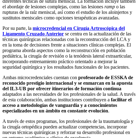
diferentes técnicas de sutura meniscal. La formación incluye también
el abordaje de lesiones complejas, como las lesiones
ramp
o las
rupturas de la raíz meniscal, así como el estudio de los aloinjertos y
sustitutos meniscales como opciones terapéuticas avanzadas.
Por su parte, la
microcredencial en Cirugía Artroscópica del
Ligamento Cruzado Anterior
se centra en la actualización de las
técnicas quirúrgicas relacionadas con la reconstrucción del LCA y
en la toma de decisiones frente a situaciones clínicas complejas. El
programa aborda aspectos como la reconstrucción en población
pediátrica, la cirugía de revisión o la tenódesis lateral extraarticular,
incorporando entrenamiento práctico orientado a mejorar la
seguridad quirúrgica y los resultados funcionales de los pacientes.
Ambas microcredenciales cuentan con
profesorado de ESSKA de
reconocido prestigio internacional y se enmarcan en la apuesta
del IL3-UB por ofrecer itinerarios de formación continua
adaptados a las necesidades de los profesionales de la salud. A través
de esta colaboración, ambas instituciones contribuyen a
facilitar el
acceso a metodologías de vanguardia y a conocimientos
especializados en un ámbito en constante evolución
.
A través de estos programas, los profesionales de la traumatología y
la cirugía ortopédica pueden actualizar competencias, incorporar
nuevas técnicas quirúrgicas y reforzar su desarrollo profesional en
un entorno académico y clínico de excelencia.