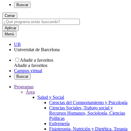
Buscar
Cerrar
Menú
UB
Universitat de Barcelona
Añadir a favoritos
Añadir a favoritos
Campus virtual
Buscar
Programas
Área
Salud y Social
Ciencias del Comportamiento y Psicología
Ciencias Sociales, Trabajo social y
Recursos Humanos, Sociología, Ciencias
Políticas
Enfermería
Fisioterapia, Nutrición y Dietética, Terapia