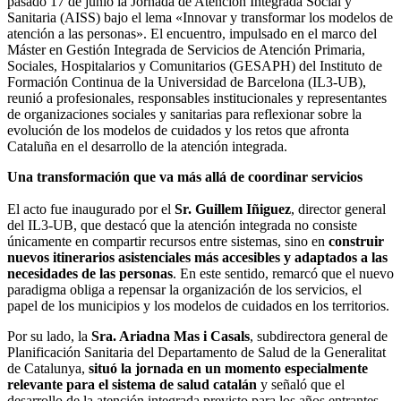
pasado 17 de junio la Jornada de Atención Integrada Social y
Sanitaria (AISS) bajo el lema «Innovar y transformar los modelos de
atención a las personas». El encuentro, impulsado en el marco del
Máster en Gestión Integrada de Servicios de Atención Primaria,
Sociales, Hospitalarios y Comunitarios (GESAPH) del Instituto de
Formación Continua de la Universidad de Barcelona (IL3-UB),
reunió a profesionales, responsables institucionales y representantes
de organizaciones sociales y sanitarias para reflexionar sobre la
evolución de los modelos de cuidados y los retos que afronta
Cataluña en el desarrollo de la atención integrada.
Una transformación que va más allá de coordinar servicios
El acto fue inaugurado por el
Sr. Guillem Iñiguez
, director general
del IL3-UB, que destacó que la atención integrada no consiste
únicamente en compartir recursos entre sistemas, sino en
construir
nuevos itinerarios asistenciales más accesibles y adaptados a las
necesidades de las personas
. En este sentido, remarcó que el nuevo
paradigma obliga a repensar la organización de los servicios, el
papel de los municipios y los modelos de cuidados en los territorios.
Por su lado, la
Sra. Ariadna Mas i Casals
, subdirectora general de
Planificación Sanitaria del Departamento de Salud de la Generalitat
de Catalunya,
situó la jornada en un momento especialmente
relevante para el sistema de salud catalán
y señaló que el
desarrollo de la atención integrada previsto para los años entrantes