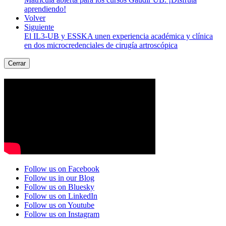
aprendiendo!
Volver
Siguiente
El IL3-UB y ESSKA unen experiencia académica y clínica
en dos microcredenciales de cirugía artroscópica
Cerrar
Follow us on Facebook
Follow us in our Blog
Follow us on Bluesky
Follow us on LinkedIn
Follow us on Youtube
Follow us on Instagram