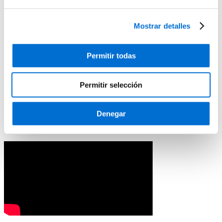
Mostrar detalles
Solicita información
Miquel Alvarez
Permitir todas
Área de Servicios Generales
Permitir selección
m.alvarez@ub.edu
T+34 934 037 694
Denegar
Solicita información
Cerrar