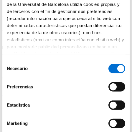
mesas y bandejas gracias a su atmósfera más íntima.
de la Universitat de Barcelona utiliza cookies propias y
de terceros con el fin de gestionar sus preferencias
Espacio singular
(recordar información para que acceda al sitio web con
determinadas características que puedan diferenciar su
Pensado para la clausura de determinados eventos o bien para dar la
bienvenida a los invitados a modo de recepción.
experiencia de la de otros usuarios), con fines
estadísticos (analizar cómo interactúa con el sitio web) y
para mostrarle publicidad personalizada en base a un
perfil elaborado a partir de sus hábitos de navegación
Espacios alquiler IL3-UB
(por ejemplo, páginas visitadas). Para obtener más
Selección
información sobre las cookies puede consultar la
Necesario
de
C/ Ciutat de Granada, 131
Política de cookies
del sitio web.
consentimiento
08018
Barcelona
Preferencias
+34 934 037 694
Ver en el mapa
Estadística
Marketing