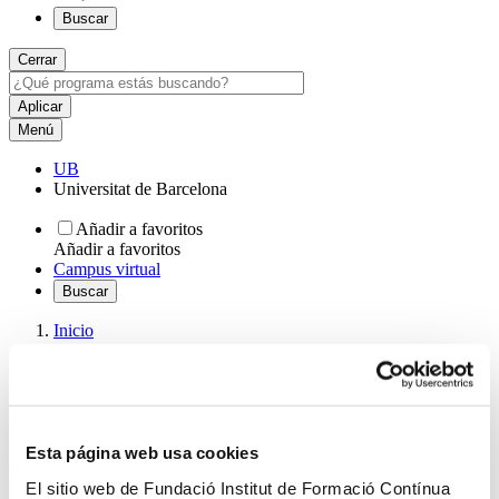
Buscar
Cerrar
Menú
UB
Universitat de Barcelona
Añadir a favoritos
Añadir a favoritos
Campus virtual
Buscar
Inicio
Balconada interior
Balconada interior
Un espacio al que se accede a través de una peculiar escalinata y
Esta página web usa cookies
que confiere un aspecto singular a la arquitectura interior. Un lugar
ideal para la celebración de desayunos o aperitivos dispuestos en
El sitio web de Fundació Institut de Formació Contínua