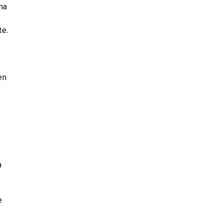
na
te.
en
a
e