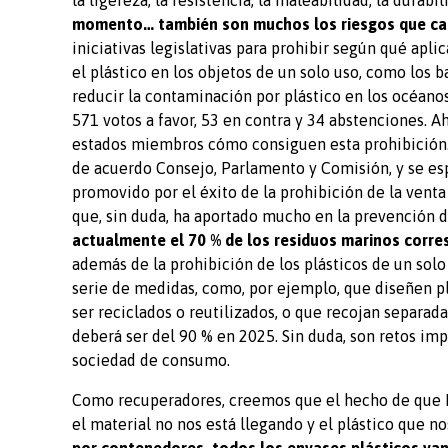
la ligereza, la resistencia, la maleabilidad, la durabil
momento… también son muchos los riesgos que ca
iniciativas legislativas para prohibir según qué apli
el plástico en los objetos de un solo uso, como los b
reducir la contaminación por plástico en los océan
571 votos a favor, 53 en contra y 34 abstenciones. A
estados miembros cómo consiguen esta prohibición.
de acuerdo Consejo, Parlamento y Comisión, y se es
promovido por el éxito de la prohibición de la venta
que, sin duda, ha aportado mucho en la prevención d
actualmente el 70 % de los residuos marinos corre
además de la prohibición de los plásticos de un sol
serie de medidas, como, por ejemplo, que diseñen p
ser reciclados o reutilizados, o que recojan separad
deberá ser del 90 % en 2025. Sin duda, son retos i
sociedad de consumo.
Como recuperadores, creemos que el hecho de que 
el material no nos está llegando y el plástico que n