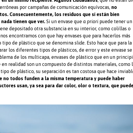
 en un mismo recipiente
.
Algunos ciudadanos
, que no están b
 erróneas por campañas de comunicación equívocas,
no
tos. Consecuentemente, los residuos que sí están bien
nada tienen que ver.
Si un envase que
a priori
puede tener un
ene depositado otra substancia en su interior, como colillas o
n nos encontramos con que hay envases que para hacerlos más
o tipo de plástico que se denomina
slide
. Esto hace que para la
rar los diferentes tipos de plásticos, de error y este envase se
lema de los multicapa, envases de plástico que en un princip
 en realidad son un compuesto de distintos materiales, como 
tipo de plástico, su separación es tan costosa que hace inviabl
ue no todos funden a la misma temperatura y puede haber
uctores usan, ya sea para dar color, olor o textura, que pued