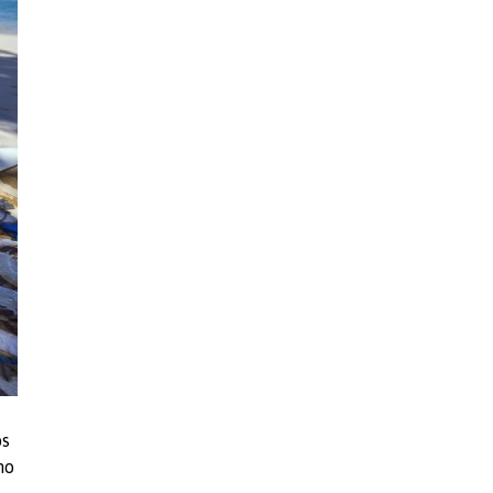
os
mo