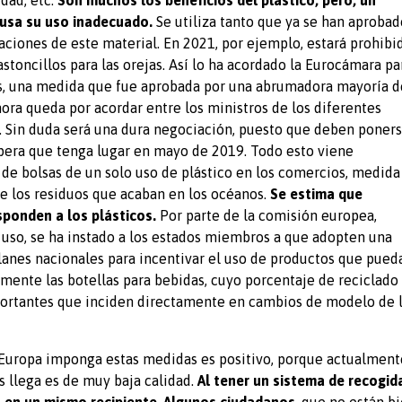
idad, etc.
Son muchos los beneficios del plástico, pero, un
usa su uso inadecuado.
Se utiliza tanto que ya se han aprobad
caciones de este material. En 2021, por ejemplo, estará prohibi
astoncillos para las orejas. Así lo ha acordado la Eurocámara pa
os, una medida que fue aprobada por una abrumadora mayoría d
hora queda por acordar entre los ministros de los diferentes
 Sin duda será una dura negociación, puesto que deben poner
pera que tenga lugar en mayo de 2019. Todo esto viene
 de bolsas de un solo uso de plástico en los comercios, medida
e los residuos que acaban en los océanos.
Se estima que
sponden a los plásticos.
Por parte de la comisión europea,
o uso, se ha instado a los estados miembros a que adopten una
lanes nacionales para incentivar el uso de productos que pued
amente las botellas para bebidas, cuyo porcentaje de reciclado
mportantes que inciden directamente en cambios de modelo de 
Europa imponga estas medidas es positivo, porque actualment
os llega es de muy baja calidad.
Al tener un sistema de recogid