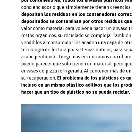
por contenedores, todos los envases plásticos van
concienciados o que simplemente tienen creencias
depositan los residuos en los contenedores correc
depositados se contaminan por otros residuos que 
valor como material para volver a hacer un envase ti
restos orgánicos, su reciclado se compleja. Tambié
vendibles al consumidor les añaden una capa de otr
tecnología de lectura por sistemas ópticos, para sepa
acabe perdiendo. Luego nos encontramos con el prob
puede parecer que solo tienen un material, pero que
envases de pizza refrigerada. Al contener más de un 
su recuperación.
El problema de los plásticos es q
incluso en un mismo plástico aditivos que los prod
hacer que un tipo de plástico no se pueda reciclar.