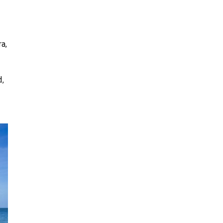
a,
d,