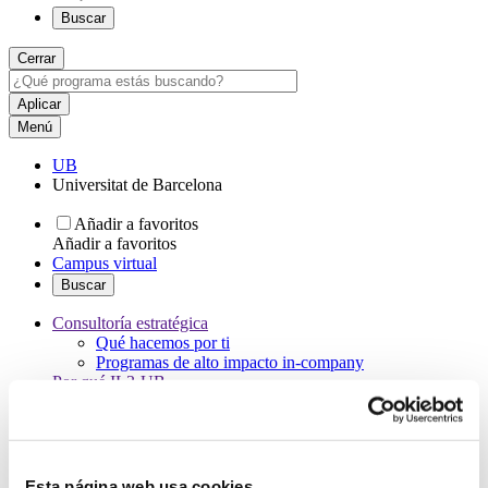
Buscar
Cerrar
Menú
UB
Universitat de Barcelona
Añadir a favoritos
Añadir a favoritos
Campus virtual
Buscar
Consultoría estratégica
Qué hacemos por ti
Programas de alto impacto in-company
Por qué IL3-UB
Nuestra metodología
Nuestros partners
Hablan de nosotros
10 motivos para escoger el IL3-UB
Colabora con nosotros
Esta página web usa cookies