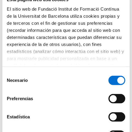
Incorpora talento
Alquila espacios
El sitio web de Fundació Institut de Formació Contínua
de la Universitat de Barcelona utiliza cookies propias y
Inicio
de terceros con el fin de gestionar sus preferencias
Hablan de nosotros
Multiópticas
(recordar información para que acceda al sitio web con
determinadas características que puedan diferenciar su
Multiópticas
experiencia de la de otros usuarios), con fines
estadísticos (analizar cómo interactúa con el sitio web) y
Impulsar el cambio en la dinámica de consumo y homogeneizar la
para mostrarle publicidad personalizada en base a un
cultura corporativa.
perfil elaborado a partir de sus hábitos de navegación
Compartir
(por ejemplo, páginas visitadas). Para obtener más
Selección
Share in Whatsapp
información sobre las cookies puede consultar la
Necesario
de
Share in LinkedIn
Política de cookies
del sitio web.
consentimiento
Share in Twitter
Share in Facebook
Preferencias
Multiópticas
Estadística
Multiópticas es una de las empresas líderes del retail óptico en
España. Bajo un modelo de negocio cooperativista, en cuyo capital
participan más de 180 ópticos, cuenta con una red de 540 ópticas