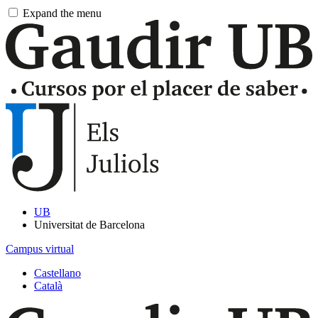
Pasar
Expand the menu
al
contenido
principal
UB
Universitat de Barcelona
Campus virtual
Castellano
Català