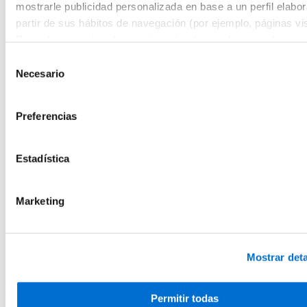
Empresa, Transformación y Sostenibilidad
mostrarle publicidad personalizada en base a un perfil elabo
Educación y Cultura
partir de sus hábitos de navegación (por ejemplo, páginas vis
Actividad Física y Ciencias del Deporte
Microcredenciales
Para obtener más información sobre las cookies puede consu
Futuros estudiantes
Política de cookies
del sitio web.
Selección
Cómo matricularse
Necesario
Estudiar y vivir en Barcelona
de
Preguntas frecuentes
consentimiento
¿Por qué IL3-UB?
Qué opinan nuestros alumnos
Preferencias
Metodología IL3-UB
10 motivos por los que estudiar en IL3-UB
Tu carrera profesional
Estadística
¿Qué es Talent HUB?
Impulsa tu carrera
Bolsa de trabajo
Empresas colaboradoras
Marketing
Eventos Talent HUB
El centro
Presentación del centro
Servicios del IL3-UB
Mostrar deta
Horarios de atención
Mensaje de error
Permitir todas