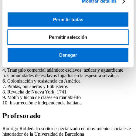
sistema colonial se expandiera por todos los rincones del planeta,
Mostrar detalles
pero dejaron innumerables ejemplos de dignidad y solidaridad
humana.
A partir de un análisis decolonial sobre la historia moderna y de
Permitir todas
numerosas narraciones sobre naufragios, abordajes y motines,
reviviremos el proceso colonialista, así como la resistencia a este.
Permitir selección
Programa
1. Comunismo originario y comunalismo medieval
Denegar
2. Naufragio del Sea Venture
3. Europeos asalvajados en Isla Tortuga
4. Triángulo comercial atlántico: esclavos, azúcar y aguardiente
5. Comunidades de esclavos fugados en la espesura selvática
6. Colonización y resistencia en América
7. Piratas, bucaneros y filibusteros
8. Revuelta de Nueva York, 1741
9. Motín y lucha de clases en mar abierto
10. Insurrección e independencia haitiana
Profesorado
Rodrigo Robledal: escritor especializado en movimientos sociales e
historiador de la Universidad de Barcelona