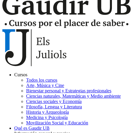
Cursos
Todos los cursos
Navegación
Arte, Música y Cine
principal
Bienestar personal y Estrategias profesionales
Ciencias naturales, Matemáticas y Medio ambiente
Gaudir
Ciencias sociales y Economía
Filosofía, Lengua y Literatura
Historia y Arqueología
Medicina y Psicología
Movilización Social y Educación
Qué es Gaudir UB