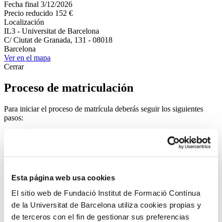
Fecha final
3/12/2026
Precio reducido
152 €
Localización
IL3 - Universitat de Barcelona
C/ Ciutat de Granada, 131 - 08018
Barcelona
Ver en el mapa
Cerrar
Proceso de matriculación
Para iniciar el proceso de matrícula deberás seguir los siguientes
pasos:
1 - Identifícate
Si ya tienes un usuario de nuestro Campus Virtual, puedes usar los
datos de acceso. Si todavía no dispones de uno, podrás registrarte al
iniciar tu proceso de matrícula.
Esta página web usa cookies
2 - Rellena el formulario de matrícula
El sitio web de Fundació Institut de Formació Contínua
Indícanos tus datos personales para poder tramitar tu matrícula.
de la Universitat de Barcelona utiliza cookies propias y
de terceros con el fin de gestionar sus preferencias
3 - Introduce tu código de descuento si perteneces a un colectivo