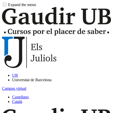
Pasar
Expand the menu
al
contenido
principal
UB
Universitat de Barcelona
Campus virtual
Castellano
Català