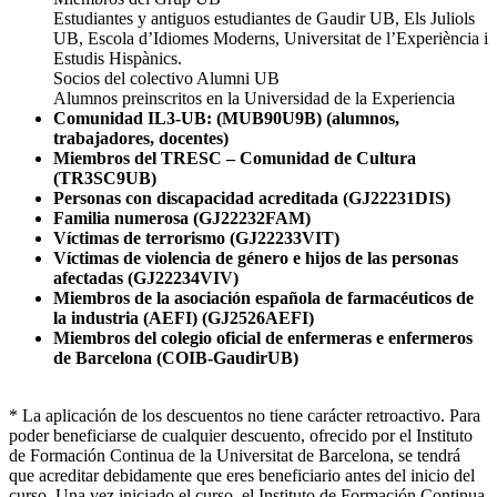
Estudiantes y antiguos estudiantes de Gaudir UB, Els Juliols
UB, Escola d’Idiomes Moderns, Universitat de l’Experiència i
Estudis Hispànics.
Socios del colectivo Alumni UB
Alumnos preinscritos en la Universidad de la Experiencia
Comunidad IL3-UB: (MUB90U9B) (alumnos,
trabajadores, docentes)
Miembros del TRESC – Comunidad de Cultura
(TR3SC9UB)
Personas con discapacidad acreditada (GJ22231DIS)
Familia numerosa (GJ22232FAM)
Víctimas de terrorismo (GJ22233VIT)
Víctimas de violencia de género e hijos de las personas
afectadas (GJ22234VIV)
Miembros de la asociación española de farmacéuticos de
la industria (AEFI) (GJ2526AEFI)
Miembros del colegio oficial de enfermeras e enfermeros
de Barcelona (COIB-GaudirUB)
* La aplicación de los descuentos no tiene carácter retroactivo. Para
poder beneficiarse de cualquier descuento, ofrecido por el Instituto
de Formación Continua de la Universitat de Barcelona, se tendrá
que acreditar debidamente que eres beneficiario antes del inicio del
curso. Una vez iniciado el curso, el Instituto de Formación Continua