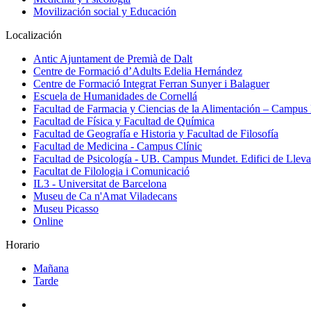
Movilización social y Educación
Localización
Antic Ajuntament de Premià de Dalt
Centre de Formació d’Adults Edelia Hernández
Centre de Formació Integrat Ferran Sunyer i Balaguer
Escuela de Humanidades de Cornellá
Facultad de Farmacia y Ciencias de la Alimentación – Campus
Facultad de Física y Facultad de Química
Facultad de Geografía e Historia y Facultad de Filosofía
Facultad de Medicina - Campus Clínic
Facultad de Psicología - UB. Campus Mundet. Edifici de Lleva
Facultat de Filologia i Comunicació
IL3 - Universitat de Barcelona
Museu de Ca n'Amat Viladecans
Museu Picasso
Online
Horario
Mañana
Tarde