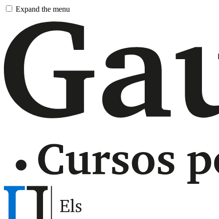
Pasar
Expand the menu
al
contenido
principal