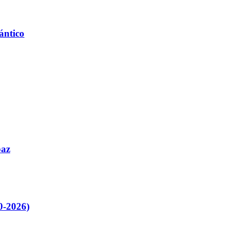
ántico
paz
0-2026)