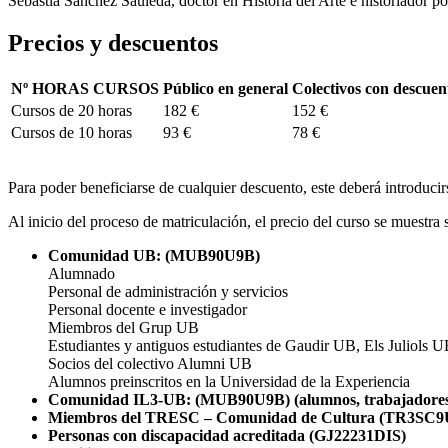
Sebastià Sánchez Sauleda, doctor en Historia del Arte e historiador p
Precios y descuentos
Nº HORAS CURSOS
Público en general
Colectivos con descuen
Cursos de 20 horas
182 €
152 €
Cursos de 10 horas
93 €
78 €
Para poder beneficiarse de cualquier descuento, este deberá introduci
Al inicio del proceso de matriculación, el precio del curso se muestra
Comunidad UB: (MUB90U9B)
Alumnado
Personal de administración y servicios
Personal docente e investigador
Miembros del Grup UB
Estudiantes y antiguos estudiantes de Gaudir UB, Els Juliols U
Socios del colectivo Alumni UB
Alumnos preinscritos en la Universidad de la Experiencia
Comunidad IL3-UB: (MUB90U9B) (alumnos, trabajadores,
Miembros del TRESC – Comunidad de Cultura (TR3SC9
Personas con discapacidad acreditada (GJ22231DIS)