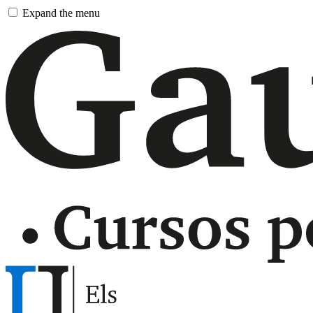
Pasar
Expand the menu
al
contenido
principal