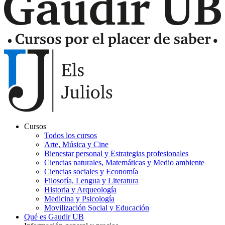
Cursos
Todos los cursos
Navegación
Arte, Música y Cine
principal
Bienestar personal y Estrategias profesionales
Ciencias naturales, Matemáticas y Medio ambiente
Gaudir
Ciencias sociales y Economía
Filosofía, Lengua y Literatura
Historia y Arqueología
Medicina y Psicología
Movilización Social y Educación
Qué es Gaudir UB