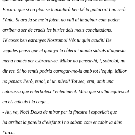
Encara que si no plou se li aixafarà ben bé la guitarra! I no serà
l’únic. Si ara ja se me’n foten, no vull ni imaginar com poden
arribar a ser de cruels les burles dels meus conciutadans.
Té coses ben estranyes Nostramo! Vés tu quin acudit! De
vegades penso que el guanya la còlera i munta sidrals d’aquesta
mena només per esbravar-se. Millor no pensar-hi, i, sobretot, no
dir res. Si ho sentís podria carregar-me-la amb tot l’equip. Millor
no pensar. Però, renoi, ni un núvol! Tot sec, erm, amb una
calorassa que enterboleix l’enteniment. Mira que si s’ha equivocat
en els càlculs i la caga...
- Au, va, Noè! Deixa de mirar per la finestra i espavila’t que
ha arribat la parella d’elefants i no sabem com encabir-la dins
l’arca.