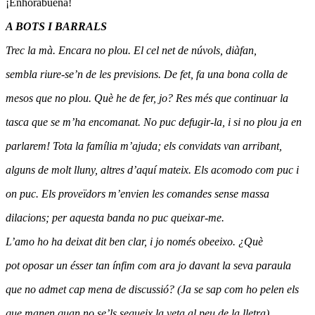
¡Enhorabuena!
A BOTS I BARRALS
Trec la mà. Encara no plou. El cel net de núvols, diàfan,
sembla riure-se’n de les previsions. De fet, fa una bona colla de
mesos que no plou. Què he de fer, jo? Res més que continuar la
tasca que se m’ha encomanat. No puc defugir-la, i si no plou ja en
parlarem! Tota la família m’ajuda; els convidats van arribant,
alguns de molt lluny, altres d’aquí mateix. Els acomodo com puc i
on puc. Els proveïdors m’envien les comandes sense massa
dilacions; per aquesta banda no puc queixar-me.
L’amo ho ha deixat dit ben clar, i jo només obeeixo. ¿Què
pot oposar un ésser tan ínfim com ara jo davant la seva paraula
que no admet cap mena de discussió? (Ja se sap com ho pelen els
que manen quan no se’ls segueix la veta al peu de la lletra).