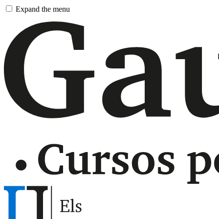
Pasar
Expand the menu
al
contenido
principal