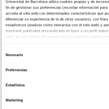
Actividad Física y Ciencias del Deporte
Universitat de Barcelona utiliza cookies propias y de tercero
Microcredenciales
fin de gestionar sus preferencias (recordar información para
Futuros estudiantes
acceda al sitio web con determinadas características que p
Cómo matricularse
Estudiar y vivir en Barcelona
diferenciar su experiencia de la de otros usuarios), con fines
Preguntas frecuentes
estadísticos (analizar cómo interactúa con el sitio web) y pa
¿Por qué IL3-UB?
mostrarle publicidad personalizada en base a un perfil elabo
Qué opinan nuestros alumnos
Metodología IL3-UB
partir de sus hábitos de navegación (por ejemplo, páginas vis
10 motivos por los que estudiar en IL3-UB
Para obtener más información sobre las cookies puede consu
Tu carrera profesional
Política de cookies
del sitio web.
¿Qué es Talent HUB?
Selección
Impulsa tu carrera
Necesario
de
Bolsa de trabajo
Empresas colaboradoras
consentimiento
Eventos Talent HUB
Preferencias
El centro
Presentación del centro
Servicios del IL3-UB
Horarios de atención
Estadística
Mensaje de error
Marketing
The submitted value
791
in the
search_areas
element is not allowed.