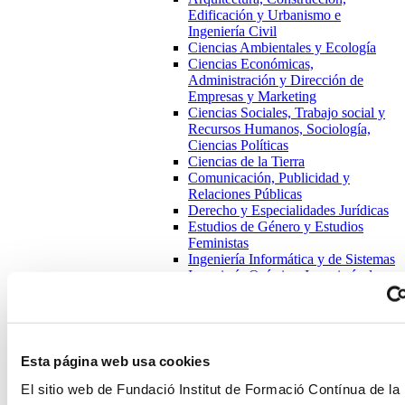
Edificación y Urbanismo e
Ingeniería Civil
Ciencias Ambientales y Ecología
Ciencias Económicas,
Administración y Dirección de
Empresas y Marketing
Ciencias Sociales, Trabajo social y
Recursos Humanos, Sociología,
Ciencias Políticas
Ciencias de la Tierra
Comunicación, Publicidad y
Relaciones Públicas
Derecho y Especialidades Jurídicas
Estudios de Género y Estudios
Feministas
Ingeniería Informática y de Sistemas
Ingeniería Química, Ingeniería de
los Materiales e Ingeniería del
Medio Natural
Ingeniería de la Organización
Industrial
Ingeniería de la Telecomunicación
Esta página web usa cookies
Matemáticas y Estadística
El sitio web de Fundació Institut de Formació Contínua de la
Educación y Cultura