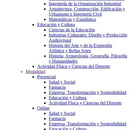
Ingeniería de la Organización Industrial
Arquitectura, Construcción, Edificación y
Urbanismo e Ingeniería Civil
Matemáticas y Estadística
Educación y Cultura
Ciencias de la Educación
Industrias Culturales: Diseño y Producción
Audiovisual
Historia del Arte y de la Expresión
Artística y Bellas Artes
Historia, Arqueología, Geografía, Filosofía
y Humanidades
Actividad Física y Ciencias del Deporte
Modalidad
Presencial
Salud y Social
Farmacia
Empresa, Transformación y Sostenibilidad
Educación y Cultura
Actividad Física y Ciencias del Deporte
Online
Salud y Social
Farmacia
Empresa, Transformación y Sostenibilidad
Educación y Cultura