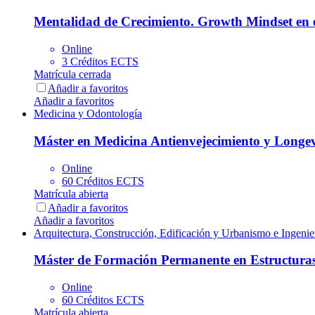
Mentalidad de Crecimiento. Growth Mindset en e
Online
3 Créditos ECTS
Matrícula cerrada
Añadir a favoritos
Añadir a favoritos
Medicina y Odontología
Máster en Medicina Antienvejecimiento y Longe
Online
60 Créditos ECTS
Matrícula abierta
Añadir a favoritos
Añadir a favoritos
Arquitectura, Construcción, Edificación y Urbanismo e Ingenier
Máster de Formación Permanente en Estructuras 
Online
60 Créditos ECTS
Matrícula abierta