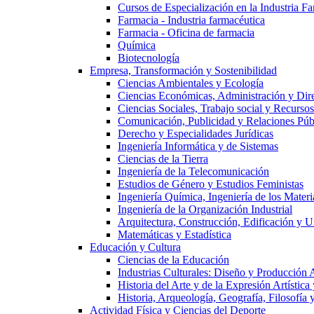
Cursos de Especialización en la Industria F
Farmacia - Industria farmacéutica
Farmacia - Oficina de farmacia
Química
Biotecnología
Empresa, Transformación y Sostenibilidad
Ciencias Ambientales y Ecología
Ciencias Económicas, Administración y Dir
Ciencias Sociales, Trabajo social y Recurso
Comunicación, Publicidad y Relaciones Púb
Derecho y Especialidades Jurídicas
Ingeniería Informática y de Sistemas
Ciencias de la Tierra
Ingeniería de la Telecomunicación
Estudios de Género y Estudios Feministas
Ingeniería Química, Ingeniería de los Materi
Ingeniería de la Organización Industrial
Arquitectura, Construcción, Edificación y U
Matemáticas y Estadística
Educación y Cultura
Ciencias de la Educación
Industrias Culturales: Diseño y Producción 
Historia del Arte y de la Expresión Artística
Historia, Arqueología, Geografía, Filosofí
Actividad Física y Ciencias del Deporte