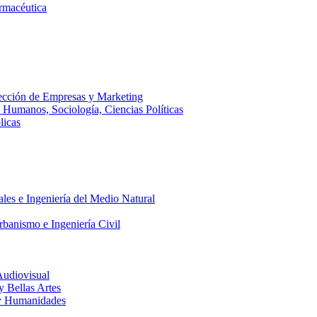
armacéutica
ección de Empresas y Marketing
s Humanos, Sociología, Ciencias Políticas
licas
ales e Ingeniería del Medio Natural
rbanismo e Ingeniería Civil
Audiovisual
 y Bellas Artes
a y Humanidades