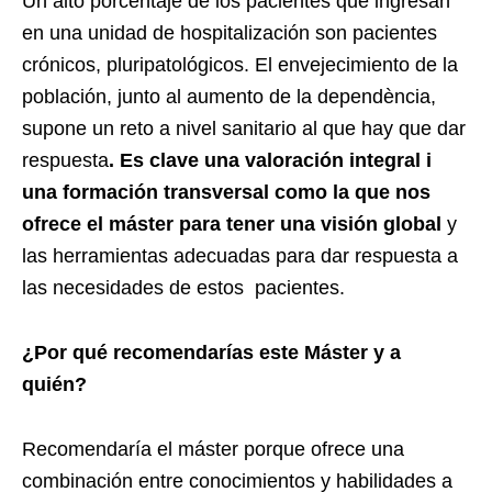
Un alto porcentaje de los pacientes que ingresan
en una unidad de hospitalización son pacientes
crónicos, pluripatológicos. El envejecimiento de la
población, junto al aumento de la dependència,
supone un reto a nivel sanitario al que hay que dar
respuesta
. Es clave una valoració
n integral i
una formaci
ón transversal como la que nos
ofrece el má
ster para tener una visión global
y
las herramientas adecuadas para dar respuesta a
las necesidades de estos pacientes.
¿Por qu
é
recomendarí
as este Má
ster y a
qui
é
n?
Recomendaría el máster porque ofrece una
combinación entre conocimientos y habilidades a