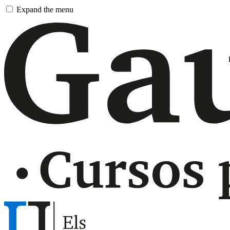
Pasar
Expand the menu
al
contingut
principal