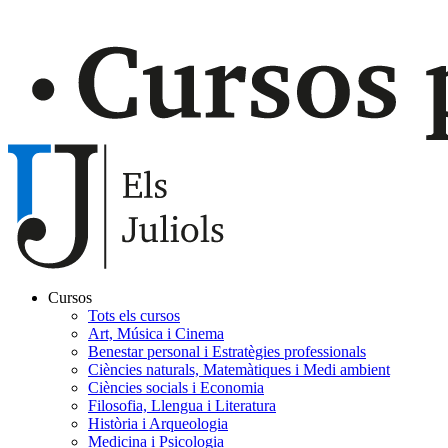
Cursos
Tots els cursos
Navegación
Art, Música i Cinema
principal
Benestar personal i Estratègies professionals
Ciències naturals, Matemàtiques i Medi ambient
Gaudir
Ciències socials i Economia
Filosofia, Llengua i Literatura
Història i Arqueologia
Medicina i Psicologia