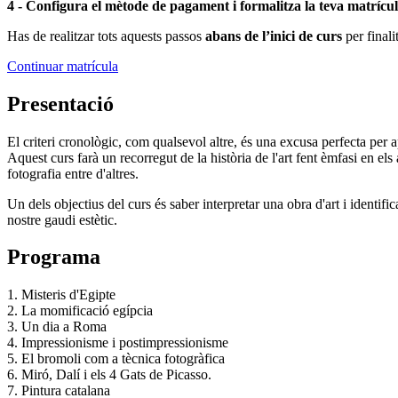
4 - Configura el mètode de pagament i formalitza la teva matrícu
Has de realitzar tots aquests passos
abans de l’inici de curs
per finali
Continuar matrícula
Presentació
El criteri cronològic, com qualsevol altre, és una excusa perfecta per ap
Aquest curs farà un recorregut de la història de l'art fent èmfasi en els 
fotografia entre d'altres.
Un dels objectius del curs és saber interpretar una obra d'art i identifi
nostre gaudi estètic.
Programa
1. Misteris d'Egipte
2. La momificació egípcia
3. Un dia a Roma
4. Impressionisme i postimpressionisme
5. El bromoli com a tècnica fotogràfica
6. Miró, Dalí i els 4 Gats de Picasso.
7. Pintura catalana