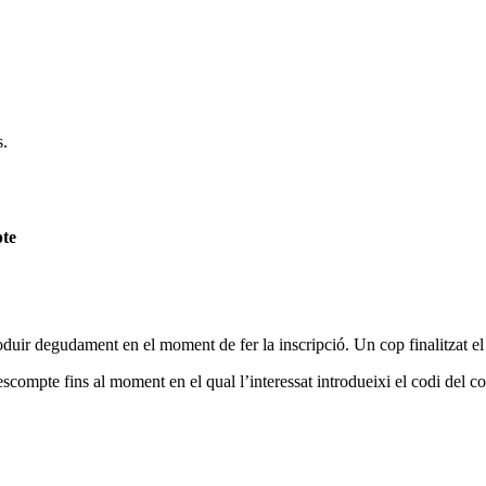
s.
pte
oduir degudament en el moment de fer la inscripció. Un cop finalitzat el
escompte fins al moment en el qual l’interessat introdueixi el codi del col