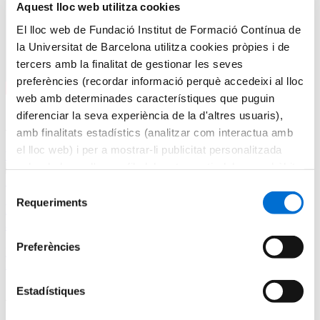
Aquest lloc web utilitza cookies
El lloc web de Fundació Institut de Formació Contínua de
la Universitat de Barcelona utilitza cookies pròpies i de
tercers amb la finalitat de gestionar les seves
preferències (recordar informació perquè accedeixi al lloc
web amb determinades característiques que puguin
diferenciar la seva experiència de la d'altres usuaris),
Actualitat
amb finalitats estadístics (analitzar com interactua amb
el lloc web) i per a mostrar-li publicitat personalitzada
Veure més notícies
sobre la base d'un perfil elaborat a partir dels seus hàbits
16/6/2026
de navegació (per exemple, pàgines visitades). Per a
Selecció
obtenir més informació sobre les cookies pot consultar la
Requeriments
de
Matrícula oberta per als cursos Gaudir UB. Gaudeix
Política de cookies
del lloc web.
consentiment
aprenent!
Preferències
L’IL3-UB ofereix més de vuitanta cursos especialitzats de fins a 20
hores per al primer trimestre del curs 2026/2027.
Estadístiques
Amb el suport de