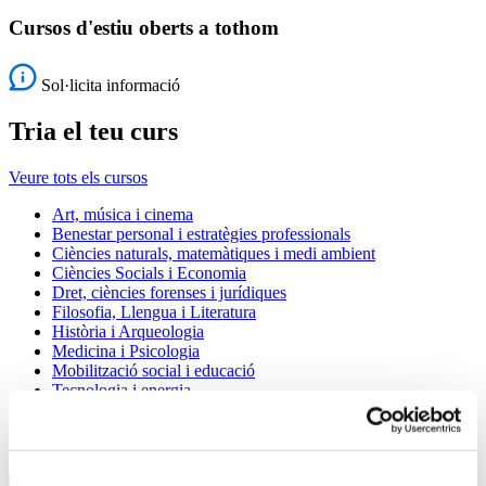
Cursos d'estiu oberts a tothom
Sol·licita informació
Tria el teu curs
Veure tots els cursos
Art, música i cinema
Benestar personal i estratègies professionals
Ciències naturals, matemàtiques i medi ambient
Ciències Socials i Economia
Dret, ciències forenses i jurídiques
Filosofia, Llengua i Literatura
Història i Arqueologia
Medicina i Psicologia
Mobilització social i educació
Tecnologia i energia
Presentació cursos Juliols UB