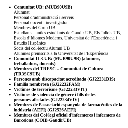
Comunitat UB: (MUB90U9B)
Alumnat
Personal d’administració i serveis
Personal docent i investigador
Membres del Grup UB
Estudiants i antics estudiants de Gaudir UB, Els Juliols UB,
Escola d’Idiomes Moderns, Universitat de l’Experiència i
Estudis Hispànics
Socis del col·lectiu Alumni UB
Alumnes preinscrits a la Universitat de l’Experiència
Comunitat IL3-UB: (MUB90U9B) (alumnes,
treballadors, docents)
Membres del TRESC – Comunitat de Cultura
(TR3SC9UB)
Persones amb discapacitat acreditada (GJ22231DIS)
Família nombrosa (GJ22232FAM)
Víctimes de terrorisme (GJ22233VIT)
Víctimes de violència de gènere i fills de les
persones afectades (GJ22234VIV)
Membres de l’associació espanyola de farmacèutics de la
indústria (AEFI) (GJ2526AEFI)
Membres del Col·legi oficial d'infermeres i infermers de
Barcelona (COIB-GaudirUB)