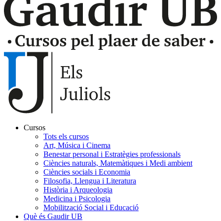
Cursos
Tots els cursos
Navegación
Art, Música i Cinema
principal
Benestar personal i Estratègies professionals
Ciències naturals, Matemàtiques i Medi ambient
Gaudir
Ciències socials i Economia
Filosofia, Llengua i Literatura
Història i Arqueologia
Medicina i Psicologia
Mobilització Social i Educació
Què és Gaudir UB