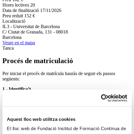
Hores lectives
20
Data de finalització
17/11/2026
Preu reduït
152 €
Localització
IL3 - Universitat de Barcelona
C/ Ciutat de Granada, 131 - 08018
Barcelona
Veure en el mapa
Tanca
Procés de matriculació
Per iniciar el procés de matrícula hauràs de seguir els passos
següents:
1 - Identifica’t
Si ja tens un usuari del nostre Campus Virtual, pots utilitzar les
dades d’accés. Si encara no disposes d’un, podràs registrar-t’hi en
iniciar el procés de matrícula.
Aquest lloc web utilitza cookies
2 - Omple el formulari de matrícula
El lloc web de Fundació Institut de Formació Contínua de
Indica’ns les teves dades personals per poder tramitar la matrícula.