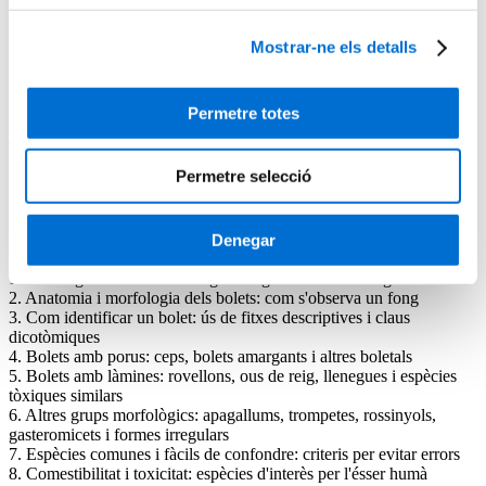
El curs alterna sessions teòriques, tallers pràctics i sortides de camp,
Mostrar-ne els detalls
amb un enfocament molt visual i accessible. A banda dels criteris
generals d'identificació, posarem especial èmfasi en els bolets més
coneguts a Catalunya: ceps, rovellons, apagallums, ous de reig,
llenegues, fredolics, rossinyols, entre d'altres.
Permetre totes
També parlarem de comestibilitat, toxicitat, normatives de
recol·lecció, i de com són d'importants els fongs per a la
Permetre selecció
biodiversitat.
Programa
Denegar
1. Els fongs: introducció al regne fúngic i la seva ecologia
2. Anatomia i morfologia dels bolets: com s'observa un fong
3. Com identificar un bolet: ús de fitxes descriptives i claus
dicotòmiques
4. Bolets amb porus: ceps, bolets amargants i altres boletals
5. Bolets amb làmines: rovellons, ous de reig, llenegues i espècies
tòxiques similars
6. Altres grups morfològics: apagallums, trompetes, rossinyols,
gasteromicets i formes irregulars
7. Espècies comunes i fàcils de confondre: criteris per evitar errors
8. Comestibilitat i toxicitat: espècies d'interès per l'ésser humà