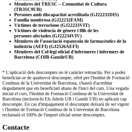
Membres del TRESC – Comunitat de Cultura
(TR3SC9UB)
Persones amb discapacitat acreditada (GJ22231DIS)
Família nombrosa (GJ22232FAM)
Víctimes de terrorisme (GJ22233VIT)
Víctimes de violència de gènere i fills de les
persones afectades (GJ22234VIV)
Membres de l’associació espanyola de farmacèutics de la
indústria (AEFI) (GJ2526AEFI)
Membres del Col·legi oficial d'infermeres i infermers de
Barcelona (COIB-GaudirUB)
* L'aplicació dels descomptes no té caràcter retroactiu. Per a poder
beneficiar-se de qualsevol descompte, ofert per l'Institut de Formació
Contínua de la Universitat de Barcelona, s'haurà d'acreditar
degudament que ets beneficiari abans de l'inici del curs. Una vegada
iniciat el curs, l'Institut de Formació Contínua de la Universitat de
Barcelona (incloent-hi Els Juliols UB i Gaudir UB) no aplicarà cap
descompte. En cas d'impagament el descompte deixarà de ser vigent
i l'Institut de Formació Contínua de la Universitat de Barcelona
reclamarà el 100% de l'import oficial sense descomptes.
Contacte