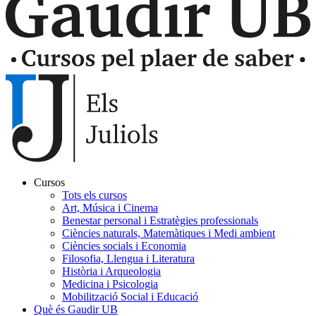
Cursos
Tots els cursos
Navegación
Art, Música i Cinema
principal
Benestar personal i Estratègies professionals
Ciències naturals, Matemàtiques i Medi ambient
Gaudir
Ciències socials i Economia
Filosofia, Llengua i Literatura
Història i Arqueologia
Medicina i Psicologia
Mobilització Social i Educació
Què és Gaudir UB