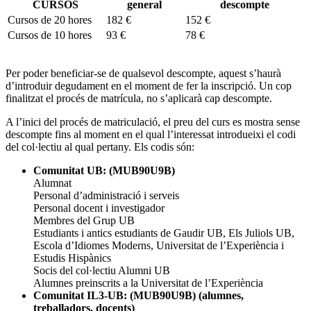
CURSOS
general
descompte
Cursos de 20 hores
182 €
152 €
Cursos de 10 hores
93 €
78 €
Per poder beneficiar-se de qualsevol descompte, aquest s’haurà
d’introduir degudament en el moment de fer la inscripció. Un cop
finalitzat el procés de matrícula, no s’aplicarà cap descompte.
A l’inici del procés de matriculació, el preu del curs es mostra sense
descompte fins al moment en el qual l’interessat introdueixi el codi
del col·lectiu al qual pertany. Els codis són:
Comunitat UB: (MUB90U9B)
Alumnat
Personal d’administració i serveis
Personal docent i investigador
Membres del Grup UB
Estudiants i antics estudiants de Gaudir UB, Els Juliols UB,
Escola d’Idiomes Moderns, Universitat de l’Experiència i
Estudis Hispànics
Socis del col·lectiu Alumni UB
Alumnes preinscrits a la Universitat de l’Experiència
Comunitat IL3-UB: (MUB90U9B) (alumnes,
treballadors, docents)