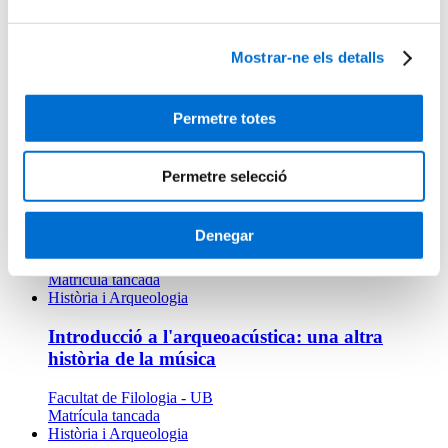
Matrícula tancada
Història i Arqueologia
Mostrar-ne els detalls
Història i cultura de l'Iran
IL3 - Universitat de Barcelona
Permetre totes
Matrícula tancada
Mobilització social i educació
Permetre selecció
Interseccionalitat i interculturalitat: respostes
educatives i socials davant del racisme i els
discursos d'odi
Denegar
IL3 - Universitat de Barcelona
Matrícula tancada
Història i Arqueologia
Introducció a l'arqueoacústica: una altra
història de la música
Facultat de Filologia - UB
Matrícula tancada
Història i Arqueologia