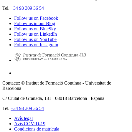
Tel.
+34 93 309 36 54
Follow us on Facebook
Follow us in our Blog
Follow us on BlueSky
Follow us on LinkedIn
Follow us on YouTube
Follow us on Instagram
Contacte: © Institut de Formació Contínua - Universitat de
Barcelona
C/ Ciutat de Granada, 131 -
08018
Barcelona - España
Tel.
+34 93 309 36 54
Avís legal
Avís COVID-19
Pie
Condicions de matrícula