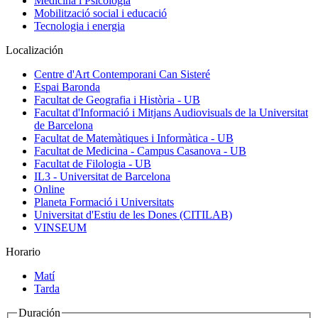
Medicina i Psicologia
Mobilització social i educació
Tecnologia i energia
Localización
Centre d'Art Contemporani Can Sisteré
Espai Baronda
Facultat de Geografia i Història - UB
Facultat d'Informació i Mitjans Audiovisuals de la Universitat
de Barcelona
Facultat de Matemàtiques i Informàtica - UB
Facultat de Medicina - Campus Casanova - UB
Facultat de Filologia - UB
IL3 - Universitat de Barcelona
Online
Planeta Formació i Universitats
Universitat d'Estiu de les Dones (CITILAB)
VINSEUM
Horario
Matí
Tarda
Duración