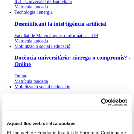
IL3 - Universitat de Barcelona
Matrícula tancada
Tecnologia i energia
Desmitificant la intel·ligència artificial
Facultat de Matemàtiques i Informàtica - UB
Matrícula tancada
Mobilització social i educació
Docència universitària: càrrega o compromís? -
Online
Online
Matrícula tancada
Mobilització social i educació
Docència universitària: càrrega o compromís? -
Presencial
Planeta Formació i Universitats
Matrícula tancada
Aquest lloc web utilitza cookies
Ciències Socials i Economia
El lloc web de Fundació Institut de Formació Contínua de