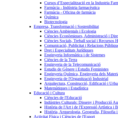
Cursos d’Especialització en la Industria Far
Farmàcia - Indústria farmacèutica
Farmàcia - Oficina de farmàcia
Química
Biotecnologia
Empresa, Transformació i Sostenibilitat
Ciències Ambientals i Ecologia
Ciències Econòmiques, Administració i Dir
Ciències Socials, Treball social i Recursos 
Comunicació, Publicitat i Relacions Públiqu
Dret i Especialitats Jurídiques
Enginyeria Informàtica i de Sistemes
Ciències de la Terra
Enginyeria de la Telecomunicació
Estudis de Gènere i Estudis Feministes
Enginyeria Química, Enginyeria dels Materia
Enginyeria de l'Organització Industrial
Arquitectura, Construcció, Edificació i Urba
Matemàtiques i Estadística
Educació i Cultura
Ciències de l'Educació
Indústries Culturals: Disseny i Producció Au
Història de l'Art i de l'Expressió Artística i B
Història, Arqueologia, Geografia, Filosofia 
Activitat Física i Ciències de l'Esport