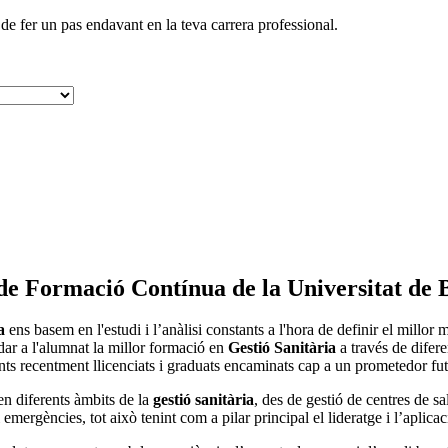
de fer un pas endavant en la teva carrera professional.
t de Formació Contínua de la Universitat de
a
ens basem en l'estudi i l’anàlisi constants a l'hora de definir el mill
dar a l'alumnat la millor formació en
Gestió Sanitària
a través de difere
nts recentment llicenciats i graduats encaminats cap a un prometedor fut
 en diferents àmbits de la
gestió sanitària
, des de gestió de centres de sa
mergències, tot això tenint com a pilar principal el lideratge i l’aplicació