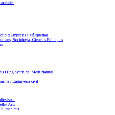
macèutica
ecció d'Empreses i Màrqueting
Humans, Sociologia, Ciències Polítiques
es
ls i Enginyeria del Medi Natural
nisme i Enginyeria civil
diovisual
elles Arts
i Humanitats