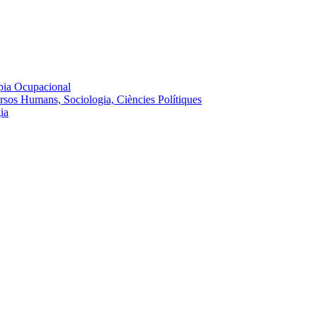
ràpia Ocupacional
cursos Humans, Sociologia, Ciències Polítiques
ia