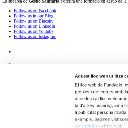
La subàrea de
Gestió Sanitària
t’oferirà una formació en gestió de la
Follow us on Facebook
Follow us in our Blog
Follow us on Bluesky
Follow us on LinkedIn
Follow us on Youtube
Follow us on Instagram
Forma't com a
Aquest lloc web utilitza 
Avís legal
Avís COVID-19
El lloc web de Fundació In
Condicions de matrícula
pròpies i de tercers amb la
Delegat de protecció de dades
accedeixi al lloc web amb 
Portal de transparència
Perfil del contractant
la d'altres usuaris), amb f
Política de cookies
li publicitat personalitzad
Política de privacitat
exemple, pàgines visitades
Política de xarxes socials
Suggerències i queixes
de cookies
del lloc web.