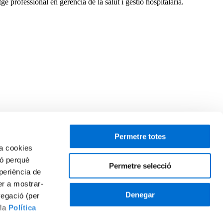
 professional en gerència de la salut i gestió hospitalària.
Permetre totes
za cookies
ió perquè
Permetre selecció
periència de
per a mostrar-
Denegar
vegació (per
 la
Política