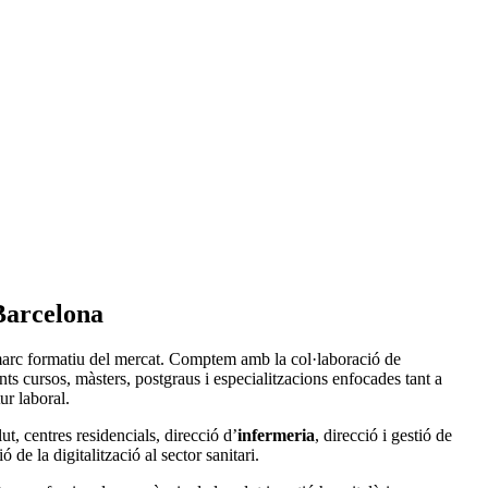
 Barcelona
or marc formatiu del mercat. Comptem amb la col·laboració de
nts cursos, màsters, postgraus i especialitzacions enfocades tant a
ur laboral.
lut, centres residencials, direcció d’
infermeria
, direcció i gestió de
 de la digitalització al sector sanitari.