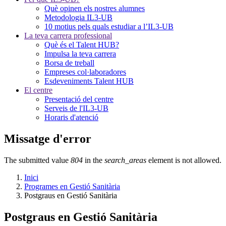
Què opinen els nostres alumnes
Metodologia IL3-UB
10 motius pels quals estudiar a l’IL3-UB
La teva carrera professional
Què és el Talent HUB?
Impulsa la teva carrera
Borsa de treball
Empreses col·laboradores
Esdeveniments Talent HUB
El centre
Presentació del centre
Serveis de l'IL3-UB
Horaris d'atenció
Missatge d'error
The submitted value
804
in the
search_areas
element is not allowed.
Inici
Programes en Gestió Sanitària
Postgraus en Gestió Sanitària
Postgraus en Gestió Sanitària