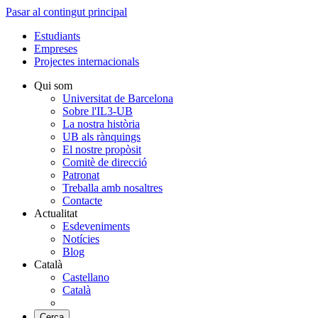
Pasar al contingut principal
Estudiants
Empreses
Projectes internacionals
Qui som
Universitat de Barcelona
Sobre l'IL3-UB
La nostra història
UB als rànquings
El nostre propòsit
Comitè de direcció
Patronat
Treballa amb nosaltres
Contacte
Actualitat
Esdeveniments
Notícies
Blog
Català
Castellano
Català
Cerca