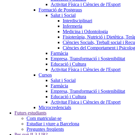
Activitat Física i Ciències de l'Esport
Formació de Postgraus
Salut i Social
Interdisciplinari
Infermeria
Medicina i Odontologia
Fisioteràpia, Nutrició i Dietètica, Te
Ciències Socials, Treball social i Re
Ciències del Comportament i Psicolog
Farmàcia
Empresa, Transformació i Sostenibilitat
Educació i Cultura
Activitat Física i Ciències de l'Esport
Cursos
Salut i Social
Farmàcia
Empresa, Transformació i Sostenibilitat
Educació i Cultura
Activitat Física i Ciències de l'Esport
Microcredencials
Futurs estudiants
Com matricular-se
Estudiar i viure a Barcelona
Preguntes freqüents
Per què IL3-UB?