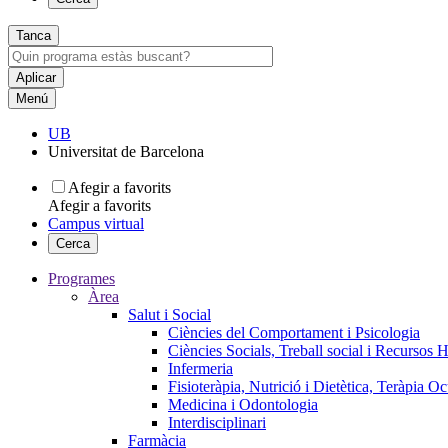
Tanca
Menú
UB
Universitat de Barcelona
Afegir a favorits
Afegir a favorits
Campus virtual
Cerca
Programes
Àrea
Salut i Social
Ciències del Comportament i Psicologia
Ciències Socials, Treball social i Recursos 
Infermeria
Fisioteràpia, Nutrició i Dietètica, Teràpia O
Medicina i Odontologia
Interdisciplinari
Farmàcia