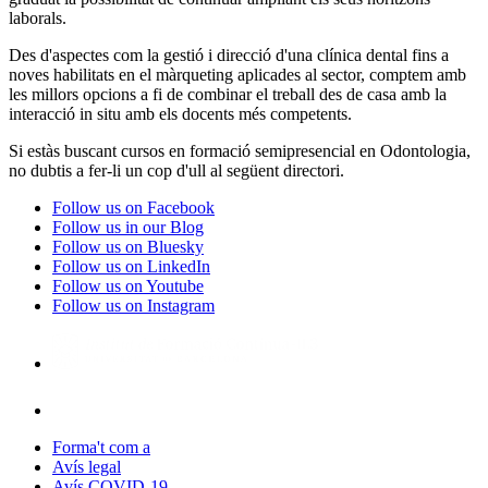
laborals.
Des d'aspectes com la gestió i direcció d'una clínica dental fins a
noves habilitats en el màrqueting aplicades al sector, comptem amb
les millors opcions a fi de combinar el treball des de casa amb la
interacció in situ amb els docents més competents.
Si estàs buscant cursos en formació semipresencial en Odontologia,
no dubtis a fer-li un cop d'ull al següent directori.
Follow us on Facebook
Follow us in our Blog
Follow us on Bluesky
Follow us on LinkedIn
Follow us on Youtube
Follow us on Instagram
Forma't com a
Avís legal
Avís COVID-19