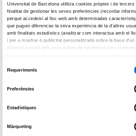
Universitat de Barcelona utilitza cookies pròpies i de tercers
Empresa, Transformació i Sostenibilitat
Educació i Cultura
finalitat de gestionar les seves preferències (recordar inform
Activitat Física i Ciències de l'Esport
perquè accedeixi al lloc web amb determinades característi
Cursos
que puguin diferenciar la seva experiència de la d'altres usua
Salut i Social
Farmàcia
amb finalitats estadístics (analitzar com interactua amb el ll
Empresa, Transformació i Sostenibilitat
i per a mostrar-li publicitat personalitzada sobre la base d'un 
Educació i Cultura
elaborat a partir dels seus hàbits de navegació (per exemple
Activitat Física i Ciències de l'Esport
Microcredencials
pàgines visitades). Per a obtenir més informació sobre les c
Futurs estudiants
pot consultar la
Política de cookies
del lloc web.
Selecció
Com matricular-se
Requeriments
Estudiar i viure a Barcelona
de
Preguntes freqüents
consentiment
Per què IL3-UB?
Què opinen els nostres alumnes
Preferències
Metodologia IL3-UB
10 motius pels quals estudiar a l’IL3-UB
La teva carrera professional
Estadístiques
Què és el Talent HUB?
Impulsa la teva carrera
Borsa de treball
Empreses col·laboradores
Màrqueting
Esdeveniments Talent HUB