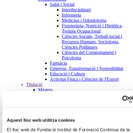
Salut i Social
Interdisciplinari
Infermeria
Medicina i Odontologia
Fisioteràpia, Nutrició i Dietètica,
Teràpia Ocupacional
Ciències Socials, Treball social i
Recursos Humans, Sociologia,
Ciències Polítiques
Ciències del Comportament i
Psicologia
Farmàcia
Empresa, Transformació i Sostenibilitat
Educació i Cultura
Activitat Física i Ciències de l'Esport
Titulació
Màsters
Salut i Social
Farmàcia
Empresa, Transformació i Sostenibilitat
Educació i Cultura
Activitat Física i Ciències de l'Esport
Aquest lloc web utilitza cookies
Formació de Postgraus
Salut i Social
El lloc web de Fundació Institut de Formació Contínua de la
Farmàcia