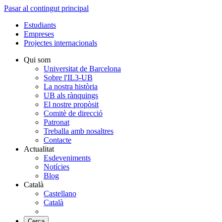
Pasar al contingut principal
Estudiants
Empreses
Projectes internacionals
Qui som
Universitat de Barcelona
Sobre l'IL3-UB
La nostra història
UB als rànquings
El nostre propòsit
Comitè de direcció
Patronat
Treballa amb nosaltres
Contacte
Actualitat
Esdeveniments
Notícies
Blog
Català
Castellano
Català
Cerca