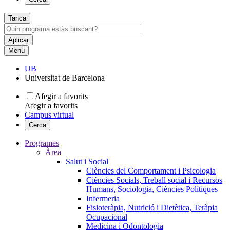
Tanca
Menú
UB
Universitat de Barcelona
Afegir a favorits
Afegir a favorits
Campus virtual
Cerca
Programes
Àrea
Salut i Social
Ciències del Comportament i Psicologia
Ciències Socials, Treball social i Recursos
Humans, Sociologia, Ciències Polítiques
Infermeria
Fisioteràpia, Nutrició i Dietètica, Teràpia
Ocupacional
Medicina i Odontologia