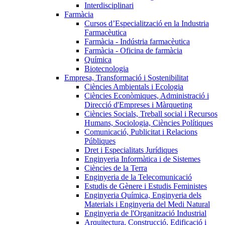
Interdisciplinari
Farmàcia
Cursos d’Especialització en la Industria
Farmacèutica
Farmàcia - Indústria farmacèutica
Farmàcia - Oficina de farmàcia
Química
Biotecnologia
Empresa, Transformació i Sostenibilitat
Ciències Ambientals i Ecologia
Ciències Econòmiques, Administració i
Direcció d'Empreses i Màrqueting
Ciències Socials, Treball social i Recursos
Humans, Sociologia, Ciències Polítiques
Comunicació, Publicitat i Relacions
Públiques
Dret i Especialitats Jurídiques
Enginyeria Informàtica i de Sistemes
Ciències de la Terra
Enginyeria de la Telecomunicació
Estudis de Gènere i Estudis Feministes
Enginyeria Química, Enginyeria dels
Materials i Enginyeria del Medi Natural
Enginyeria de l'Organització Industrial
Arquitectura, Construcció, Edificació i