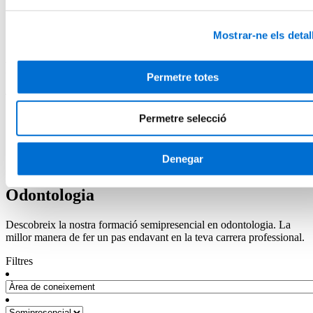
El centre
Presentació del centre
Serveis de l'IL3-UB
Mostrar-ne els detal
Horaris d'atenció
Missatge d'error
Permetre totes
The submitted value
807
in the
search_areas
element is not allowed.
Permetre selecció
Inici
Programes en Odontologia
Programes semipresencials en Odontologia
Denegar
Programes semipresencials en
Odontologia
Descobreix la nostra formació semipresencial en odontologia. La
millor manera de fer un pas endavant en la teva carrera professional.
Filtres