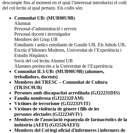
descompte fins al moment en el qual l’interessat introdueixi el codi
del col·lectiu al qual pertany. Els codis són:
Comunitat UB: (MUB90U9B)
Alumnat
Personal d’administració i serveis
Personal docent i investigador
Membres del Grup UB
Estudiants i antics estudiants de Gaudir UB, Els Juliols UB,
Escola d’Idiomes Moderns, Universitat de l’Experiència i
Estudis Hispànics
Socis del col·lectiu Alumni UB
Alumnes preinscrits a la Universitat de l’Experiència
Comunitat IL3-UB: (MUB90U9B) (alumnes,
treballadors, docents)
Membres del TRESC – Comunitat de Cultura
(TR3SC9UB)
Persones amb discapacitat acreditada (GJ22231DIS)
Família nombrosa (GJ22232FAM)
Víctimes de terrorisme (GJ22233VIT)
Víctimes de violència de gènere i fills de les
persones afectades (GJ22234VIV)
Membres de l’associació espanyola de farmacèutics de la
indústria (AEFI) (GJ2526AEFI)
Membres del Col·legi oficial d'infermeres i infermers de