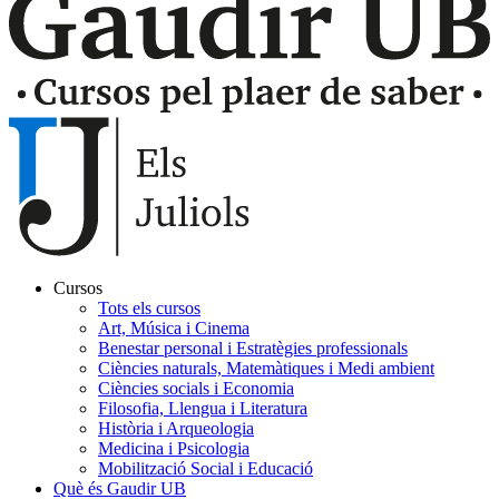
Cursos
Tots els cursos
Navegación
Art, Música i Cinema
principal
Benestar personal i Estratègies professionals
Ciències naturals, Matemàtiques i Medi ambient
Gaudir
Ciències socials i Economia
Filosofia, Llengua i Literatura
Història i Arqueologia
Medicina i Psicologia
Mobilització Social i Educació
Què és Gaudir UB