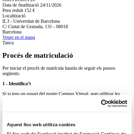
Data de finalització
24/11/2026
Preu reduït
152 €
Localització
IL3 - Universitat de Barcelona
C/ Ciutat de Granada, 131 - 08018
Barcelona
Veure en el mapa
Tanca
Procés de matriculació
Per iniciar el procés de matrícula hauràs de seguir els passos
següents:
1 - Identifica’t
Si ja tens un usuari del nostre Campus Virtual, pots utilitzar les
dades d’accés. Si encara no disposes d’un, podràs registrar-t’hi en
iniciar el procés de matrícula.
2 - Omple el formulari de matrícula
Aquest lloc web utilitza cookies
Indica’ns les teves dades personals per poder tramitar la matrícula.
El lloc web de Fundació Institut de Formació Contínua de