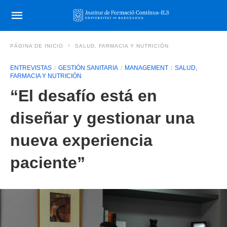
PÁGINA DE INICIO
SALUD, FARMACIA Y NUTRICIÓN
ENTREVISTAS
GESTIÓN SANITARIA
MANAGEMENT
SALUD,
FARMACIA Y NUTRICIÓN
“El desafío está en
diseñar y gestionar una
nueva experiencia
paciente”