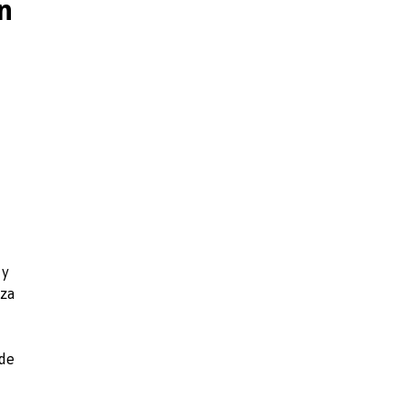
en
 y
nza
 de