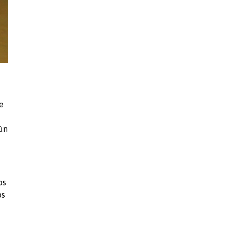
e
gún
os
os