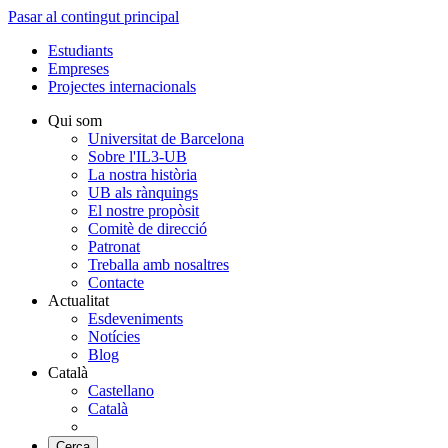
Pasar al contingut principal
Estudiants
Empreses
Projectes internacionals
Qui som
Universitat de Barcelona
Sobre l'IL3-UB
La nostra història
UB als rànquings
El nostre propòsit
Comitè de direcció
Patronat
Treballa amb nosaltres
Contacte
Actualitat
Esdeveniments
Notícies
Blog
Català
Castellano
Català
Cerca