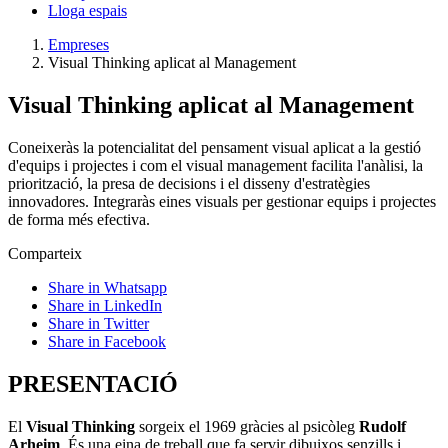
Lloga espais
Empreses
Visual Thinking aplicat al Management
Visual Thinking aplicat al Management
Coneixeràs la potencialitat del pensament visual aplicat a la gestió
d'equips i projectes i com el visual management facilita l'anàlisi, la
priorització, la presa de decisions i el disseny d'estratègies
innovadores. Integraràs eines visuals per gestionar equips i projectes
de forma més efectiva.
Comparteix
Share in Whatsapp
Share in LinkedIn
Share in Twitter
Share in Facebook
PRESENTACIÓ
El
Visual Thinking
sorgeix el 1969 gràcies al psicòleg
Rudolf
Arheim
. És una eina de treball que fa servir dibuixos senzills i