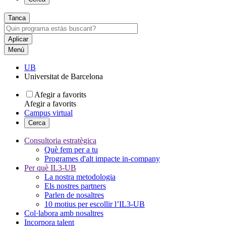
Tanca
Menú
UB
Universitat de Barcelona
Afegir a favorits
Afegir a favorits
Campus virtual
Cerca
Consultoria estratègica
Què fem per a tu
Programes d'alt impacte in-company
Per què IL3-UB
La nostra metodologia
Els nostres partners
Parlen de nosaltres
10 motius per escollir l’IL3-UB
Col·labora amb nosaltres
Incorpora talent