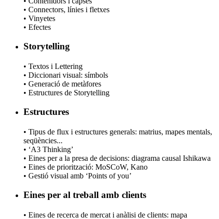
• Contenidors i capses
• Connectors, línies i fletxes
• Vinyetes
• Efectes
Storytelling
• Textos i Lettering
• Diccionari visual: símbols
• Generació de metàfores
• Estructures de Storytelling
Estructures
• Tipus de flux i estructures generals: matrius, mapes mentals,
seqüències...
• ‘A3 Thinking’
• Eines per a la presa de decisions: diagrama causal Ishikawa
• Eines de priorització: MoSCoW, Kano
• Gestió visual amb ‘Points of you’
Eines per al treball amb clients
• Eines de recerca de mercat i anàlisi de clients: mapa