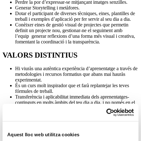
Perdre la por d’expressar-se mitjançant imatges senzilles.
Generar Storytelling i metàfores.
Dotar el participant de diverses tècniques, eines, plantilles de
treball i exemples d’aplicació per fer servir al seu dia a dia.
Conèixer eines de gestió visual de projectes que permetin
definit un projecte nou, gestionar-ne el seguiment amb
l’equip generar reflexions d’una forma més visual i creativa,
fomentant la coordinació i la transparència.
VALORS DISTINTIUS
Hi viuràs una autèntica experiència d’aprenentatge a través de
metodologies i recursos formatius que abans mai hauràs
experimentat.
És un curs molt inspirador que et farà replantejar les teves
fórmules de treball.
Transferència i aplicabilitat immediata dels aprenentatges-
continguts en molts àmbits del teu dia a dia, i no només en el
terreny professional, sinó també en el personal.
METODOLOGIA
Aquest lloc web utilitza cookies
Aquest curs s’imparteix amb metodologies i plataformes
d’aprenentatge innovadores.