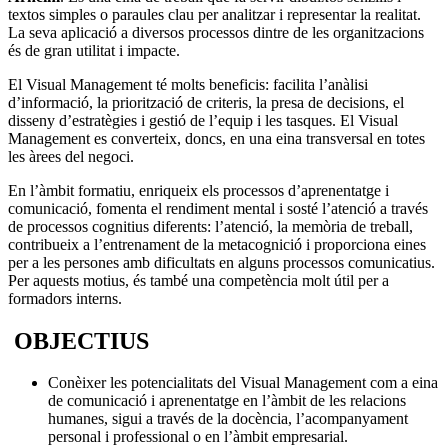
textos simples o paraules clau per analitzar i representar la realitat.
La seva aplicació a diversos processos dintre de les organitzacions
és de gran utilitat i impacte.
El Visual Management té molts beneficis: facilita l’anàlisi
d’informació, la priorització de criteris, la presa de decisions, el
disseny d’estratègies i gestió de l’equip i les tasques. El Visual
Management es converteix, doncs, en una eina transversal en totes
les àrees del negoci.
En l’àmbit formatiu, enriqueix els processos d’aprenentatge i
comunicació, fomenta el rendiment mental i sosté l’atenció a través
de processos cognitius diferents: l’atenció, la memòria de treball,
contribueix a l’entrenament de la metacognició i proporciona eines
per a les persones amb dificultats en alguns processos comunicatius.
Per aquests motius, és també una competència molt útil per a
formadors interns.
OBJECTIUS
Conèixer les potencialitats del Visual Management com a eina
de comunicació i aprenentatge en l’àmbit de les relacions
humanes, sigui a través de la docència, l’acompanyament
personal i professional o en l’àmbit empresarial.