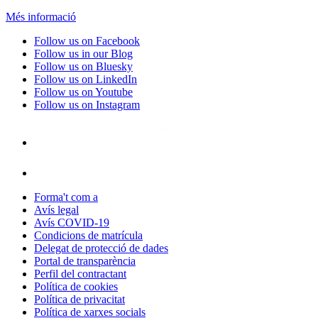
Més informació
Follow us on Facebook
Follow us in our Blog
Follow us on Bluesky
Follow us on LinkedIn
Follow us on Youtube
Follow us on Instagram
Forma't com a
Avís legal
Avís COVID-19
Condicions de matrícula
Delegat de protecció de dades
Portal de transparència
Perfil del contractant
Política de cookies
Política de privacitat
Política de xarxes socials