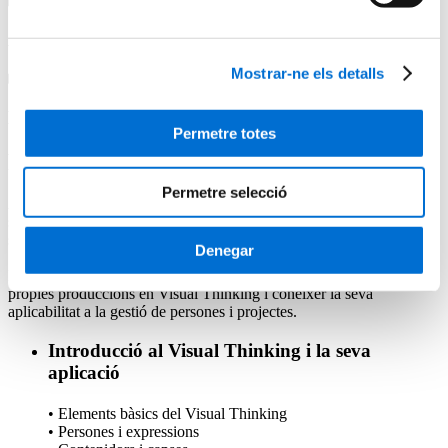
ACREDITACIÓ, MODALITAT I IDIOMA
Mostrar-ne els detalls
HORES BONIFICABLES I CRÈDITS ECTS
Permetre totes
Programa
Permetre selecció
Aquest programa formatiu permet introduir-se al pensament visual,
sense necessitat de disposar de coneixements previs en dibuix. Tots
som capaços de fer-ho!
Denegar
Estructurat en 4 temes, permet al participant dissenyar les seves
pròpies produccions en Visual Thinking i conèixer la seva
aplicabilitat a la gestió de persones i projectes.
Introducció al Visual Thinking i la seva
aplicació
• Elements bàsics del Visual Thinking
• Persones i expressions